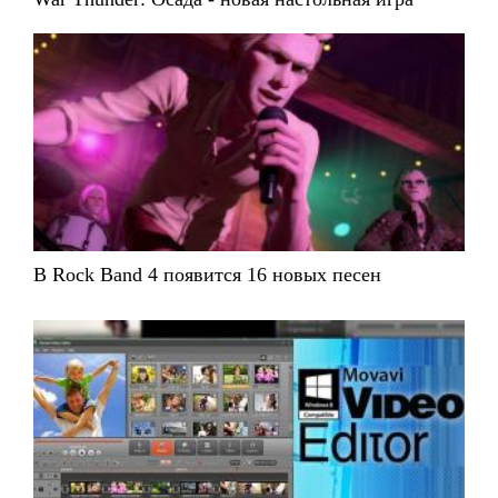
В Rock Band 4 появится 16 новых песен