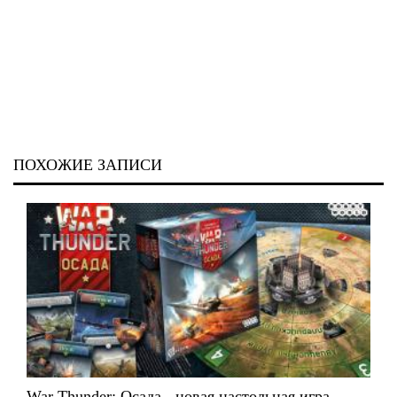
ПОХОЖИЕ ЗАПИСИ
War Thunder: Осада - новая настольная игра