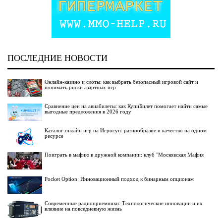
ПОСЛЕДНИЕ НОВОСТИ
Онлайн-казино и слоты: как выбрать безопасный игровой сайт и
понимать риски азартных игр
Сравнение цен на авиабилеты: как КупиБилет помогает найти самые
выгодные предложения в 2026 году
Каталог онлайн игр на Игросуп: разнообразие и качество на одном
ресурсе
Поиграть в мафию в дружной компании: клуб "Московская Мафия
Pocket Option: Инновационный подход к бинарным опционам
Современные радиоприемники: Технологические инновации и их
влияние на повседневную жизнь