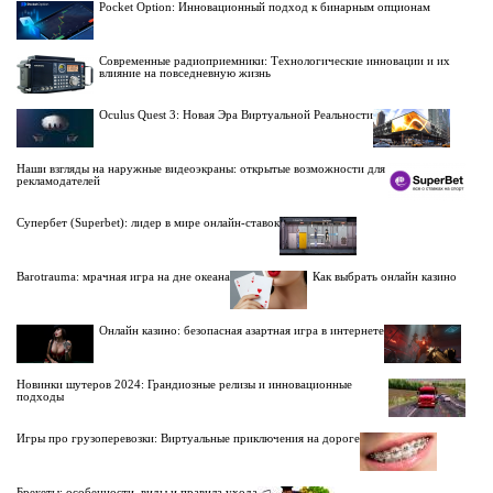
Pocket Option: Инновационный подход к бинарным опционам
Современные радиоприемники: Технологические инновации и их
влияние на повседневную жизнь
Oculus Quest 3: Новая Эра Виртуальной Реальности
Наши взгляды на наружные видеоэкраны: открытые возможности для
рекламодателей
Супербет (Superbet): лидер в мире онлайн-ставок
Barotrauma: мрачная игра на дне океана
Как выбрать онлайн казино
Онлайн казино: безопасная азартная игра в интернете
Новинки шутеров 2024: Грандиозные релизы и инновационные
подходы
Игры про грузоперевозки: Виртуальные приключения на дороге
Брекеты: особенности, виды и правила ухода