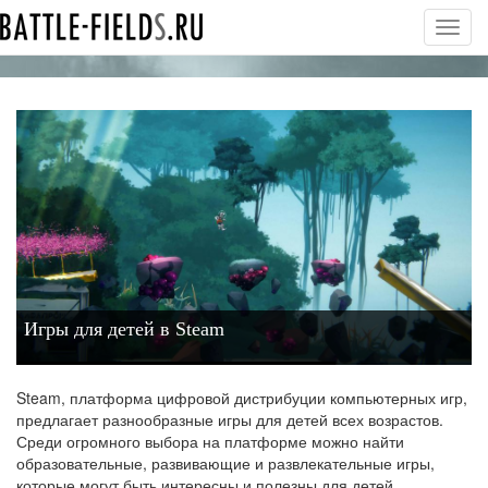
Toggl
navig
Игры для детей в Steam
Steam, платформа цифровой дистрибуции компьютерных игр,
предлагает разнообразные игры для детей всех возрастов.
Среди огромного выбора на платформе можно найти
образовательные, развивающие и развлекательные игры,
которые могут быть интересны и полезны для детей.