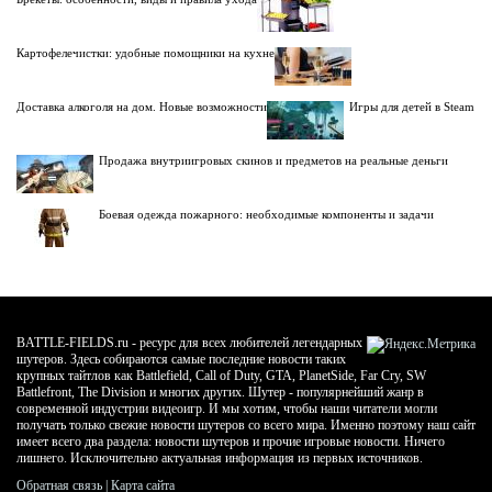
Картофелечистки: удобные помощники на кухне
Доставка алкоголя на дом. Новые возможности
Игры для детей в Steam
Продажа внутриигровых скинов и предметов на реальные деньги
Боевая одежда пожарного: необходимые компоненты и задачи
BATTLE-FIELDS.ru - ресурс для всех любителей легендарных
шутеров. Здесь собираются самые последние новости таких
крупных тайтлов как Battlefield, Call of Duty, GTA, PlanetSide, Far Cry, SW
Battlefront, The Division и многих других. Шутер - популярнейший жанр в
современной индустрии видеоигр. И мы хотим, чтобы наши читатели могли
получать только свежие новости шутеров со всего мира. Именно поэтому наш сайт
имеет всего два раздела: новости шутеров и прочие игровые новости. Ничего
лишнего. Исключительно актуальная информация из первых источников.
Обратная связь
|
Карта сайта