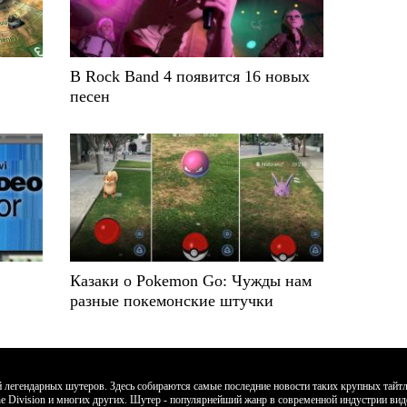
В Rock Band 4 появится 16 новых
песен
Казаки о Pokemon Go: Чужды нам
разные покемонские штучки
егендарных шутеров. Здесь собираются самые последние новости таких крупных тайтлов к
, The Division и многих других. Шутер - популярнейший жанр в современной индустрии ви