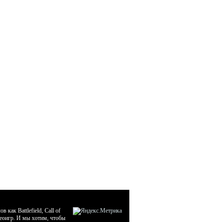
ак Battlefield, Call of
деоигр. И мы хотим, чтобы