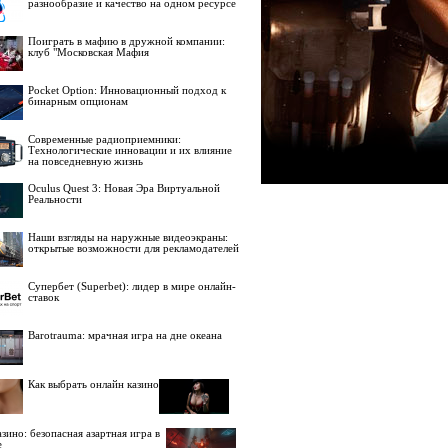
разнообразие и качество на одном ресурсе
Поиграть в мафию в дружной компании:
клуб "Московская Мафия
Pocket Option: Инновационный подход к
бинарным опционам
Современные радиоприемники:
Технологические инновации и их влияние
на повседневную жизнь
Oculus Quest 3: Новая Эра Виртуальной
Реальности
Наши взгляды на наружные видеоэкраны:
открытые возможности для рекламодателей
Супербет (Superbet): лидер в мире онлайн-
ставок
Barotrauma: мрачная игра на дне океана
Как выбрать онлайн казино
зино: безопасная азартная игра в
е