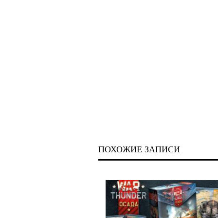
ПОХОЖИЕ ЗАПИСИ