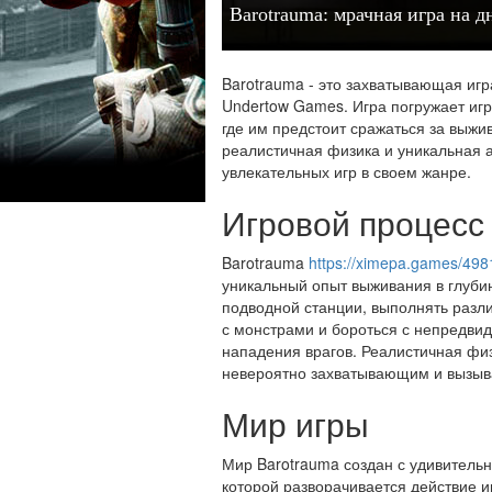
Barotrauma: мрачная игра на д
Barotrauma - это захватывающая иг
Undertow Games. Игра погружает игр
где им предстоит сражаться за выжи
реалистичная физика и уникальная 
увлекательных игр в своем жанре.
Игровой процесс
Barotrauma
https://ximepa.games/498
уникальный опыт выживания в глуби
подводной станции, выполнять разл
с монстрами и бороться с непредвид
нападения врагов. Реалистичная фи
невероятно захватывающим и вызы
Мир игры
Мир Barotrauma создан с удивитель
которой разворачивается действие 