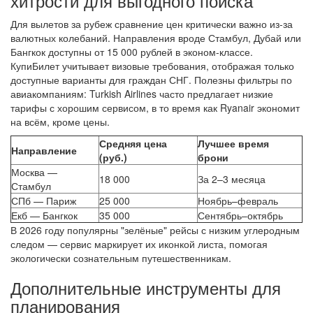
хитрости для выгодного поиска
Для вылетов за рубеж сравнение цен критически важно из-за
валютных колебаний. Направления вроде Стамбул, Дубай или
Бангкок доступны от 15 000 рублей в эконом-классе.
КупиБилет учитывает визовые требования, отображая только
доступные варианты для граждан СНГ. Полезны фильтры по
авиакомпаниям: Turkish Airlines часто предлагает низкие
тарифы с хорошим сервисом, в то время как Ryanair экономит
на всём, кроме цены.
Средняя цена
Лучшее время
Направление
(руб.)
брони
Москва —
18 000
За 2–3 месяца
Стамбул
СПб — Париж
25 000
Ноябрь–февраль
Екб — Бангкок
35 000
Сентябрь–октябрь
В 2026 году популярны "зелёные" рейсы с низким углеродным
следом — сервис маркирует их иконкой листа, помогая
экологически сознательным путешественникам.
Дополнительные инструменты для
планирования