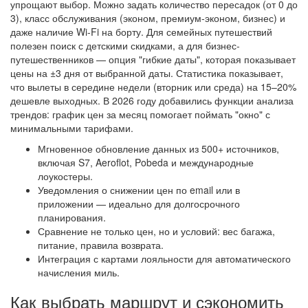
упрощают выбор. Можно задать количество пересадок (от 0 до
3), класс обслуживания (эконом, премиум-эконом, бизнес) и
даже наличие Wi-Fi на борту. Для семейных путешествий
полезен поиск с детскими скидками, а для бизнес-
путешественников — опция "гибкие даты", которая показывает
цены на ±3 дня от выбранной даты. Статистика показывает,
что вылеты в середине недели (вторник или среда) на 15–20%
дешевле выходных. В 2026 году добавились функции анализа
трендов: график цен за месяц помогает поймать "окно" с
минимальными тарифами.
Мгновенное обновление данных из 500+ источников,
включая S7, Aeroflot, Pobeda и международные
лоукостеры.
Уведомления о снижении цен по email или в
приложении — идеально для долгосрочного
планирования.
Сравнение не только цен, но и условий: вес багажа,
питание, правила возврата.
Интеграция с картами лояльности для автоматического
начисления миль.
Как выбрать маршрут и сэкономить