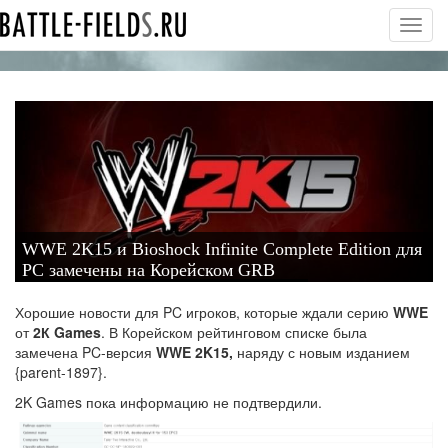
Toggl
navig
WWE 2K15 и Bioshock Infinite Complete Edition для
PC замечены на Корейском GRB
Хорошие новости для PC игроков, которые ждали серию
WWE
от
2К Games
. В Корейском рейтинговом списке была
замечена PC-версия
WWE 2K15,
наряду с новым изданием
{parent-1897}.
2K Games пока информацию не подтвердили.