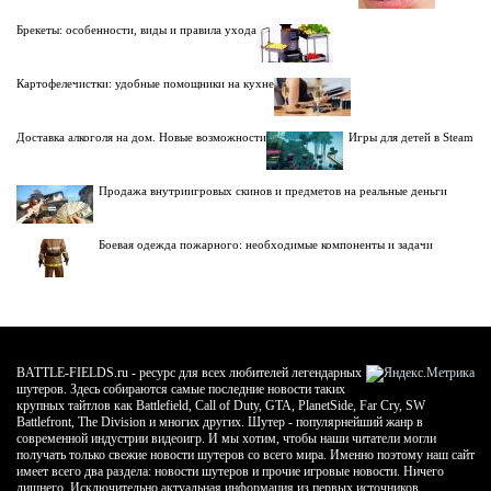
Брекеты: особенности, виды и правила ухода
Картофелечистки: удобные помощники на кухне
Доставка алкоголя на дом. Новые возможности
Игры для детей в Steam
Продажа внутриигровых скинов и предметов на реальные деньги
Боевая одежда пожарного: необходимые компоненты и задачи
BATTLE-FIELDS.ru - ресурс для всех любителей легендарных
шутеров. Здесь собираются самые последние новости таких
крупных тайтлов как Battlefield, Call of Duty, GTA, PlanetSide, Far Cry, SW
Battlefront, The Division и многих других. Шутер - популярнейший жанр в
современной индустрии видеоигр. И мы хотим, чтобы наши читатели могли
получать только свежие новости шутеров со всего мира. Именно поэтому наш сайт
имеет всего два раздела: новости шутеров и прочие игровые новости. Ничего
лишнего. Исключительно актуальная информация из первых источников.