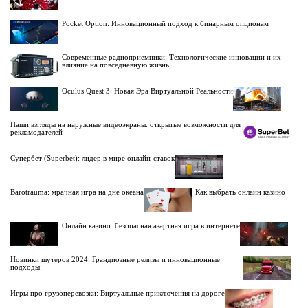
Pocket Option: Инновационный подход к бинарным опционам
Современные радиоприемники: Технологические инновации и их
влияние на повседневную жизнь
Oculus Quest 3: Новая Эра Виртуальной Реальности
Наши взгляды на наружные видеоэкраны: открытые возможности для
рекламодателей
Супербет (Superbet): лидер в мире онлайн-ставок
Barotrauma: мрачная игра на дне океана
Как выбрать онлайн казино
Онлайн казино: безопасная азартная игра в интернете
Новинки шутеров 2024: Грандиозные релизы и инновационные
подходы
Игры про грузоперевозки: Виртуальные приключения на дороге