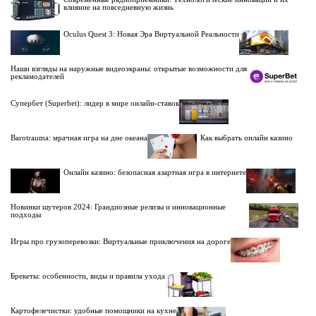
влияние на повседневную жизнь
Oculus Quest 3: Новая Эра Виртуальной Реальности
Наши взгляды на наружные видеоэкраны: открытые возможности для
рекламодателей
Супербет (Superbet): лидер в мире онлайн-ставок
Barotrauma: мрачная игра на дне океана
Как выбрать онлайн казино
Онлайн казино: безопасная азартная игра в интернете
Новинки шутеров 2024: Грандиозные релизы и инновационные
подходы
Игры про грузоперевозки: Виртуальные приключения на дороге
Брекеты: особенности, виды и правила ухода
Картофелечистки: удобные помощники на кухне