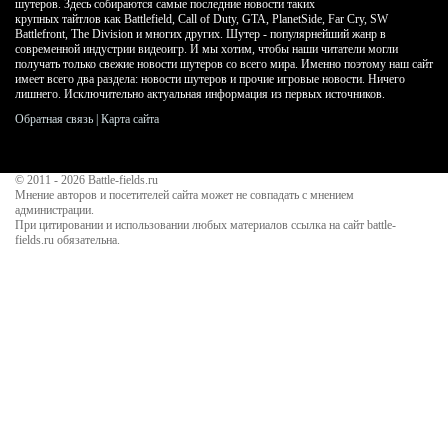
шутеров. Здесь собираются самые последние новости таких
крупных тайтлов как Battlefield, Call of Duty, GTA, PlanetSide, Far Cry, SW
Battlefront, The Division и многих других. Шутер - популярнейший жанр в
современной индустрии видеоигр. И мы хотим, чтобы наши читатели могли
получать только свежие новости шутеров со всего мира. Именно поэтому наш сайт
имеет всего два раздела: новости шутеров и прочие игровые новости. Ничего
лишнего. Исключительно актуальная информация из первых источников.
Обратная связь
|
Карта сайта
© 2011 - 2026
Battle-fields.ru
Мнение авторов и посетителей сайта может не совпадать с мнением
администрации.
При цитировании и использовании любых материалов ссылка на сайт battle-
fields.ru обязательна.