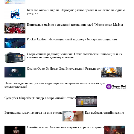
Каталог онлайн игр на Игросуп: разнообразие и качество на одном
ресурсе
Поиграть в мафию в дружной компании: клуб "Московская Мафия
Pocket Option: Инновационный подход к бинарным опционам
Современные радиоприемники: Технологические инновации и их
влияние на повседневную жизнь
Oculus Quest 3: Новая Эра Виртуальной Реальности
Наши взгляды на наружные видеоэкраны: открытые возможности для
рекламодателей
Супербет (Superbet): лидер в мире онлайн-ставок
Barotrauma: мрачная игра на дне океана
Как выбрать онлайн казино
Онлайн казино: безопасная азартная игра в интернете