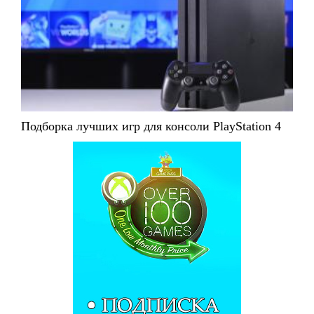
Подборка лучших игр для консоли PlayStation 4