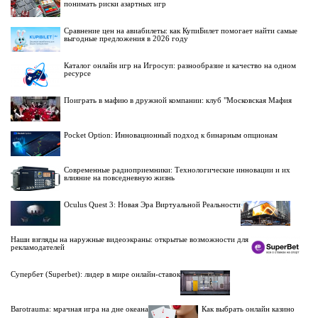
понимать риски азартных игр
Сравнение цен на авиабилеты: как КупиБилет помогает найти самые
выгодные предложения в 2026 году
Каталог онлайн игр на Игросуп: разнообразие и качество на одном
ресурсе
Поиграть в мафию в дружной компании: клуб "Московская Мафия
Pocket Option: Инновационный подход к бинарным опционам
Современные радиоприемники: Технологические инновации и их
влияние на повседневную жизнь
Oculus Quest 3: Новая Эра Виртуальной Реальности
Наши взгляды на наружные видеоэкраны: открытые возможности для
рекламодателей
Супербет (Superbet): лидер в мире онлайн-ставок
Barotrauma: мрачная игра на дне океана
Как выбрать онлайн казино