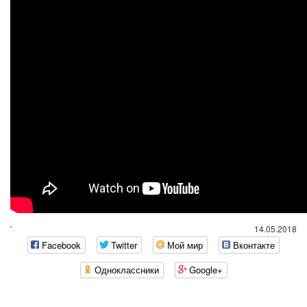
`
14.05.2018
Facebook
Twitter
Мой мир
Вконтакте
Одноклассники
Google+