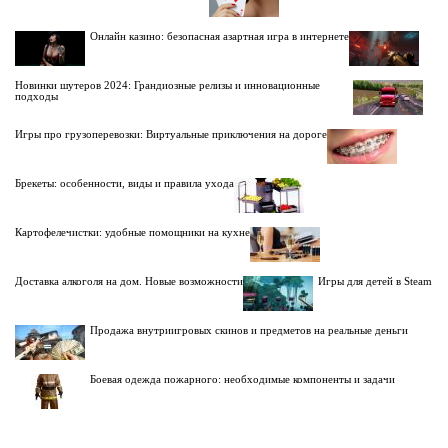
Онлайн казино: безопасная азартная игра в интернете
Новинки шутеров 2024: Грандиозные релизы и инновационные
подходы
Игры про грузоперевозки: Виртуальные приключения на дороге
Брекеты: особенности, виды и правила ухода
Картофелечистки: удобные помощники на кухне
Доставка алкоголя на дом. Новые возможности
Игры для детей в Steam
Продажа внутриигровых скинов и предметов на реальные деньги
Боевая одежда пожарного: необходимые компоненты и задачи