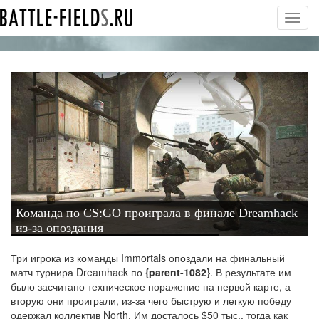
Toggl
navig
Команда по CS:GO проиграла в финале Dreamhack
из-за опоздания
Три игрока из команды Immortals опоздали на финальный
матч турнира Dreamhack по
{parent-1082}
. В результате им
было засчитано техническое поражение на первой карте, а
вторую они проиграли, из-за чего быструю и легкую победу
одержал коллектив North. Им досталось $50 тыс., тогда как