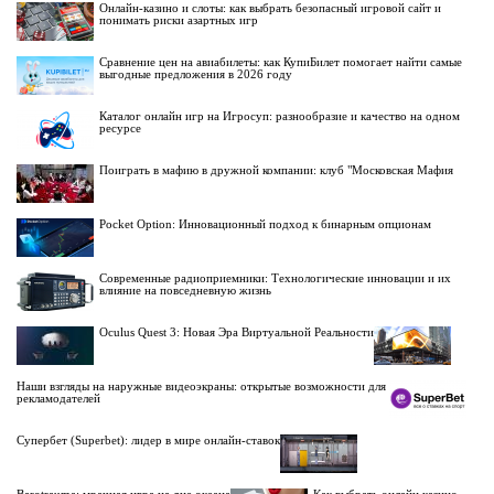
Онлайн-казино и слоты: как выбрать безопасный игровой сайт и
понимать риски азартных игр
Сравнение цен на авиабилеты: как КупиБилет помогает найти самые
выгодные предложения в 2026 году
Каталог онлайн игр на Игросуп: разнообразие и качество на одном
ресурсе
Поиграть в мафию в дружной компании: клуб "Московская Мафия
Pocket Option: Инновационный подход к бинарным опционам
Современные радиоприемники: Технологические инновации и их
влияние на повседневную жизнь
Oculus Quest 3: Новая Эра Виртуальной Реальности
Наши взгляды на наружные видеоэкраны: открытые возможности для
рекламодателей
Супербет (Superbet): лидер в мире онлайн-ставок
Barotrauma: мрачная игра на дне океана
Как выбрать онлайн казино