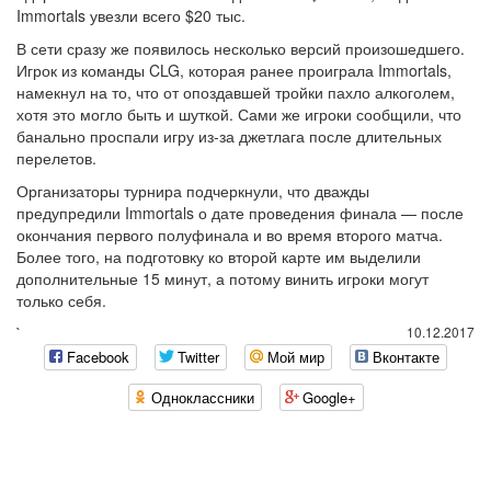
Immortals увезли всего $20 тыс.
В сети сразу же появилось несколько версий произошедшего.
Игрок из команды CLG, которая ранее проиграла Immortals,
намекнул на то, что от опоздавшей тройки пахло алкоголем,
хотя это могло быть и шуткой. Сами же игроки сообщили, что
банально проспали игру из-за джетлага после длительных
перелетов.
Организаторы турнира подчеркнули, что дважды
предупредили Immortals о дате проведения финала — после
окончания первого полуфинала и во время второго матча.
Более того, на подготовку ко второй карте им выделили
дополнительные 15 минут, а потому винить игроки могут
только себя.
`
10.12.2017
Facebook
Twitter
Мой мир
Вконтакте
Одноклассники
Google+