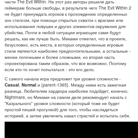
части The Evil Within. На этот раз авторы решили дать
геймерам больше свободы, в результате чего The Evil Within 2
не будет принуждать игроков к прохождению определенных
зон стелсом, при помощи открытых схваток с врагами или
использования ловушек и других элементов окружения для
убийства.
Почти в любой ситуации играющие сами будут
решать, как им лучше быть
. Миками отметил, что в проекте,
безусловно, есть места, в которых определенные игровые
стили являются наиболее предпочтительными, а остальные -
менее логичными и более сложными, но вторая часть
спроектирована таким образом, что все возможно. Поэтому
если кто-то хочет попытаться - это его дело.
С самого начала игра предложит три уровня сложности -
Casual
,
Normal
и {parent-1365}. Между ними есть заметная
разница. Любителям хардкора наиболее подойдет, конечно,
Nightmare,
но Миками на самом деле рекомендует начать с
"Казуального" уровня сложности (который тоже не будет
простой пешей прогулкой) для того, чтобы насладиться
историей, а затем увеличить накал страстей и испытать себя
.