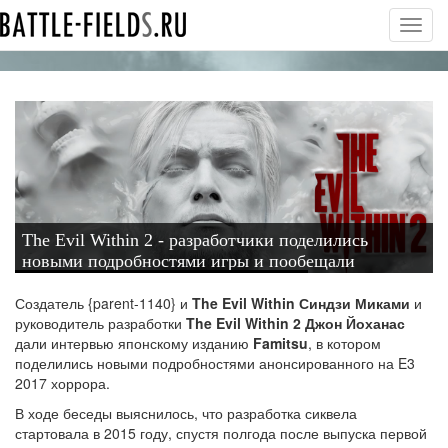
Toggl
navig
The Evil Within 2 - разработчики поделились
новыми подробностями игры и пообещали
захватывающую историю
Создатель {parent-1140} и
The Evil Within Синдзи Миками
и
руководитель разработки
The Evil Within 2 Джон Йоханас
дали интервью японскому изданию
Famitsu
, в котором
поделились новыми подробностями анонсированного на E3
2017 хоррора.
В ходе беседы выяснилось, что разработка сиквела
стартовала в 2015 году
, спустя полгода после выпуска первой