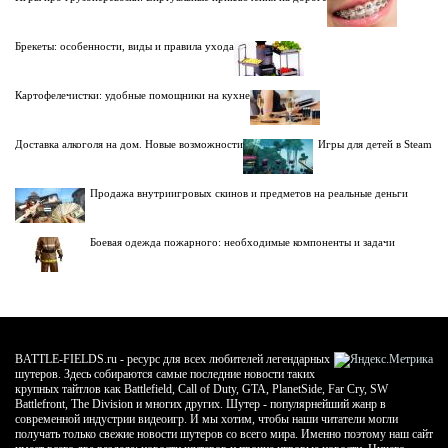
Брекеты: особенности, виды и правила ухода
Картофелечистки: удобные помощники на кухне
Доставка алкоголя на дом. Новые возможности
Игры для детей в Steam
Продажа внутриигровых скинов и предметов на реальные деньги
Боевая одежда пожарного: необходимые компоненты и задачи
BATTLE-FIELDS.ru - ресурс для всех любителей легендарных
шутеров. Здесь собираются самые последние новости таких
крупных тайтлов как Battlefield, Call of Duty, GTA, PlanetSide, Far Cry, SW
Battlefront, The Division и многих других. Шутер - популярнейший жанр в
современной индустрии видеоигр. И мы хотим, чтобы наши читатели могли
получать только свежие новости шутеров со всего мира. Именно поэтому наш сайт