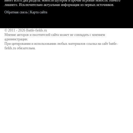
имеет всего два раздела: новости шутеров и прочие игровые новости. Ничего
лишнего. Исключительно актуальная информация из первых источников.
Обратная связь
|
Карта сайта
© 2011 - 2026
Battle-fields.ru
Мнение авторов и посетителей сайта может не совпадать с мнением
администрации.
При цитировании и использовании любых материалов ссылка на сайт battle-
fields.ru обязательна.