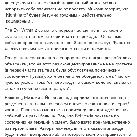
да еще если вы и не самый подкованный игрок, можно
испортить себе впечатление от проекта. Миками говорит, что
"Nightmare" будет безумно трудным и действительно
"кошмарным".
The Evil Within 2 связана с первой частью, но в нее можно
смело играть и тем, кто оригинал не проходил. Основные
события прошлого выпуска в новой игре перескажут. Фанатов
же ждут различные интересные отсылки и элементы.
Говоря непосредственно о хоррор-аспекте игры, разработчики
объяснили, что на этот раз сконцентрировались не на гротеске
(в первой части эта тема была обусловлена психическим
состоянием Рувика), хотя без него не обойдется, а на "чистом
чувстве ужаса", том, "от чего люди на самом деле испытывают
страх в глубинах своего разума".
Наконец, Миками и Йоханас подтвердили, что игра все еще
разделена на главы, но совсем иначе по сравнению с первой
частью
. Глав стало меньше, а происходящих в каждой из них
событий - в разы больше. Все, что Bethesda показала по
состоянию на текущий момент, было взято преимущественно
из первой главы. Авторы намекнули, что в каждом эпизоде
будет некий центровой хаб, из которого можно отправиться на