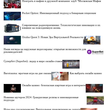
Поиграть в мафию в дружной компании: клуб "Московская Мафия
Pocket Option: Инновационный подход к бинарным опционам
Современные радиоприемники: Технологические инновации и их
влияние на повседневную жизнь
Oculus Quest 3: Новая Эра Виртуальной Реальности
Наши взгляды на наружные видеоэкраны: открытые возможности для
рекламодателей
Супербет (Superbet): лидер в мире онлайн-ставок
Barotrauma: мрачная игра на дне океана
Как выбрать онлайн казино
Онлайн казино: безопасная азартная игра в интернете
Новинки шутеров 2024: Грандиозные релизы и инновационные
подходы
Игры про грузоперевозки: Виртуальные приключения на дороге