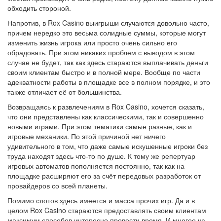
обходить стороной.
Напротив, в Rox Casino выигрыши случаются довольно часто,
причем нередко это весьма солидные суммы, которые могут
изменить жизнь игрока или просто очень сильно его
обрадовать. При этом никаких проблем с выводом в этом
случае не будет, так как здесь стараются выплачивать деньги
своим клиентам быстро и в полной мере. Вообще по части
адекватности работы в площадке все в полном порядке, и это
также отличает её от большинства.
Возвращаясь к развлечениям в Rox Casino, хочется сказать,
что они представлены как классическими, так и совершенно
новыми играми. При этом тематики самые разные, как и
игровые механики. По этой причиной нет ничего
удивительного в том, что даже самые искушенные игроки без
труда находят здесь что-то по душе. К тому же репертуар
игровых автоматов пополняется постоянно, так как на
площадке расширяют его за счёт передовых разработок от
провайдеров со всей планеты.
Помимо слотов здесь имеется и масса прочих игр. Да и в
целом Rox Casino стараются предоставлять своим клиентам
максимум способов интересно провести время. И многое из