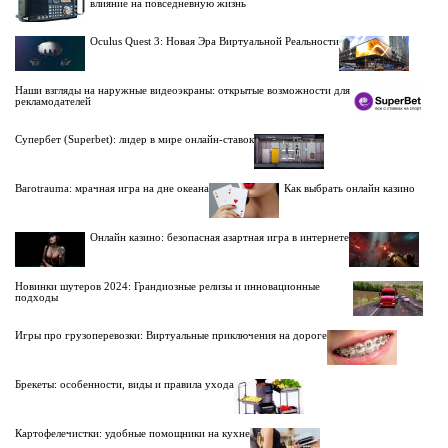
влияние на повседневную жизнь
Oculus Quest 3: Новая Эра Виртуальной Реальности
Наши взгляды на наружные видеоэкраны: открытые возможности для
рекламодателей
Супербет (Superbet): лидер в мире онлайн-ставок
Barotrauma: мрачная игра на дне океана
Как выбрать онлайн казино
Онлайн казино: безопасная азартная игра в интернете
Новинки шутеров 2024: Грандиозные релизы и инновационные
подходы
Игры про грузоперевозки: Виртуальные приключения на дороге
Брекеты: особенности, виды и правила ухода
Картофелечистки: удобные помощники на кухне