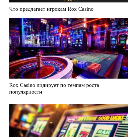
Что предлагает игрокам Rox Casino
Rox Casino лидирует по темпам роста
популярности