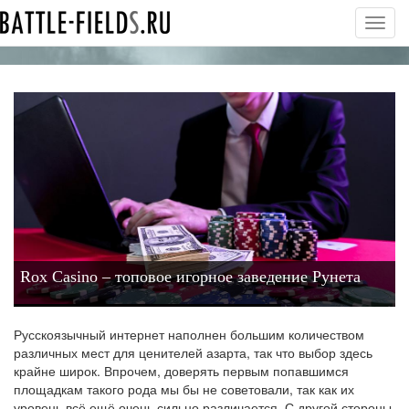
Toggl
navig
Rox Casino – топовое игорное заведение Рунета
Русскоязычный интернет наполнен большим количеством
различных мест для ценителей азарта, так что выбор здесь
крайне широк. Впрочем, доверять первым попавшимся
площадкам такого рода мы бы не советовали, так как их
уровень всё ещё очень сильно различается. С другой стороны