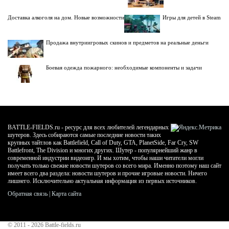
Доставка алкоголя на дом. Новые возможности
Игры для детей в Steam
Продажа внутриигровых скинов и предметов на реальные деньги
Боевая одежда пожарного: необходимые компоненты и задачи
BATTLE-FIELDS.ru - ресурс для всех любителей легендарных
шутеров. Здесь собираются самые последние новости таких
крупных тайтлов как Battlefield, Call of Duty, GTA, PlanetSide, Far Cry, SW
Battlefront, The Division и многих других. Шутер - популярнейший жанр в
современной индустрии видеоигр. И мы хотим, чтобы наши читатели могли
получать только свежие новости шутеров со всего мира. Именно поэтому наш сайт
имеет всего два раздела: новости шутеров и прочие игровые новости. Ничего
лишнего. Исключительно актуальная информация из первых источников.
Обратная связь
|
Карта сайта
© 2011 - 2026
Battle-fields.ru