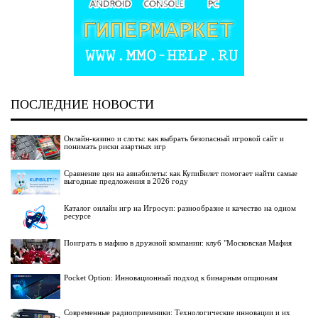
ПОСЛЕДНИЕ НОВОСТИ
Онлайн-казино и слоты: как выбрать безопасный игровой сайт и
понимать риски азартных игр
Сравнение цен на авиабилеты: как КупиБилет помогает найти самые
выгодные предложения в 2026 году
Каталог онлайн игр на Игросуп: разнообразие и качество на одном
ресурсе
Поиграть в мафию в дружной компании: клуб "Московская Мафия
Pocket Option: Инновационный подход к бинарным опционам
Современные радиоприемники: Технологические инновации и их