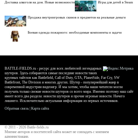
Доставка алкоголя на дом. Новые возможности
Игры для детей в Steam
Продажа внутриигровых скинов и предметов на реальные деньги
Боевая одежда пожарного: необходимые компоненты и задачи
BATTLE-FIELDS.ru - ресурс для всех любителей легендарных
шутеров. Здесь собираются самые последние новости таких
крупных тайтлов как Battlefield, Call of Duty, GTA, PlanetSide, Far Cry, SW
Battlefront, The Division и многих других. Шутер - популярнейший жанр в
современной индустрии видеоигр. И мы хотим, чтобы наши читатели могли
получать только свежие новости шутеров со всего мира. Именно поэтому наш сайт
имеет всего два раздела: новости шутеров и прочие игровые новости. Ничего
лишнего. Исключительно актуальная информация из первых источников.
Обратная связь
|
Карта сайта
© 2011 - 2026
Battle-fields.ru
Мнение авторов и посетителей сайта может не совпадать с мнением
администрации.