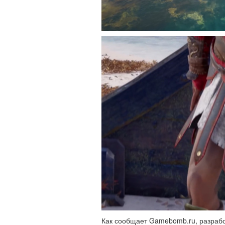
Как сообщает Gamebomb.ru, разраб