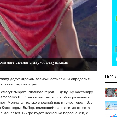
любовные сцены с двумя девушками
ПОС
yssey
дадут игрокам возможность самим определить
главных героев игры.
ы смогут выбрать главного героя — девушку Кассандру
amebomb.ru. Стало известно, что особой разницы в
ет. Меняется только внешний вид и голос героя. Все
и Кассандры. Выбор, влияющий на развитие сюжета
е меняется. В игре будет несколько персонажей, с