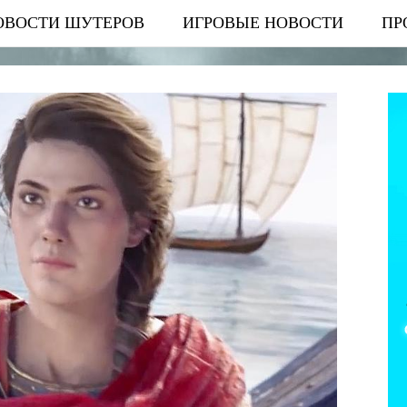
ОВОСТИ ШУТЕРОВ
ИГРОВЫЕ НОВОСТИ
ПР