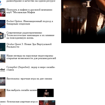
разнообразие и качество на одном ресурсе
Поиграть в мафию в дружной компании:
клуб "Московская Мафия
Pocket Option: Инновационный подход к
бинарным опционам
Современные радиоприемники:
Технологические инновации и их влияние
на повседневную жизнь
Oculus Quest 3: Новая Эра Виртуальной
Реальности
Наши взгляды на наружные видеоэкраны:
открытые возможности для рекламодателей
Супербет (Superbet): лидер в мире онлайн-
ставок
Barotrauma: мрачная игра на дне океана
Как выбрать онлайн казино
зино: безопасная азартная игра в
е