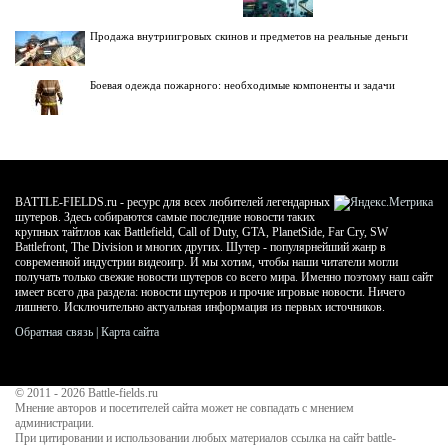
Продажа внутриигровых скинов и предметов на реальные деньги
Боевая одежда пожарного: необходимые компоненты и задачи
BATTLE-FIELDS.ru - ресурс для всех любителей легендарных
шутеров. Здесь собираются самые последние новости таких
крупных тайтлов как Battlefield, Call of Duty, GTA, PlanetSide, Far Cry, SW
Battlefront, The Division и многих других. Шутер - популярнейший жанр в
современной индустрии видеоигр. И мы хотим, чтобы наши читатели могли
получать только свежие новости шутеров со всего мира. Именно поэтому наш сайт
имеет всего два раздела: новости шутеров и прочие игровые новости. Ничего
лишнего. Исключительно актуальная информация из первых источников.
Обратная связь
|
Карта сайта
© 2011 - 2026
Battle-fields.ru
Мнение авторов и посетителей сайта может не совпадать с мнением
администрации.
При цитировании и использовании любых материалов ссылка на сайт battle-