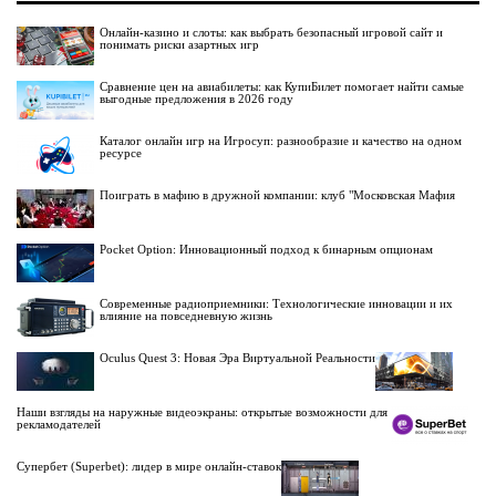
Онлайн-казино и слоты: как выбрать безопасный игровой сайт и
понимать риски азартных игр
Сравнение цен на авиабилеты: как КупиБилет помогает найти самые
выгодные предложения в 2026 году
Каталог онлайн игр на Игросуп: разнообразие и качество на одном
ресурсе
Поиграть в мафию в дружной компании: клуб "Московская Мафия
Pocket Option: Инновационный подход к бинарным опционам
Современные радиоприемники: Технологические инновации и их
влияние на повседневную жизнь
Oculus Quest 3: Новая Эра Виртуальной Реальности
Наши взгляды на наружные видеоэкраны: открытые возможности для
рекламодателей
Супербет (Superbet): лидер в мире онлайн-ставок