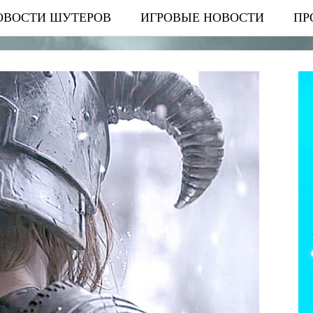
ОВОСТИ ШУТЕРОВ
ИГРОВЫЕ НОВОСТИ
ПР