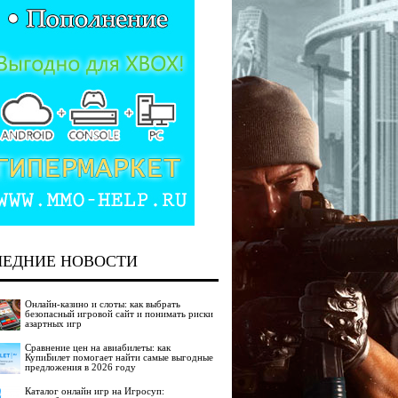
ЛЕДНИЕ НОВОСТИ
Онлайн-казино и слоты: как выбрать
безопасный игровой сайт и понимать риски
азартных игр
Сравнение цен на авиабилеты: как
КупиБилет помогает найти самые выгодные
предложения в 2026 году
Каталог онлайн игр на Игросуп: