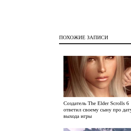
ПОХОЖИЕ ЗАПИСИ
Создатель The Elder Scrolls 6
ответил своему сыну про дат
выхода игры