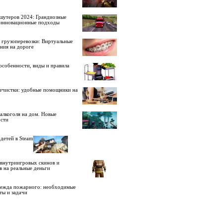
шутеров 2024: Грандиозные
 инновационные подходы
 грузоперевозки: Виртуальные
ния на дороге
особенности, виды и правила
ечистки: удобные помощники на
алкоголя на дом. Новые
сти
детей в Steam
внутриигровых скинов и
в на реальные деньги
дежда пожарного: необходимые
ты и задачи