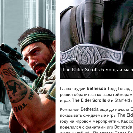
The Elder Scrolls 6 мощь и ма
Глава студии
Bethesda
Тодд Говард 
решил обратиться ко всем геймерам
играх
The Elder Scrolls 6
и Starfield
Компания Bethesda еще до начала E
показывать ожидаемые игры
The Eld
году на игровом мероприятии. Как 
поделился с фанатами игр Bethesda 
окутаны тайной. По словам Тодда Го