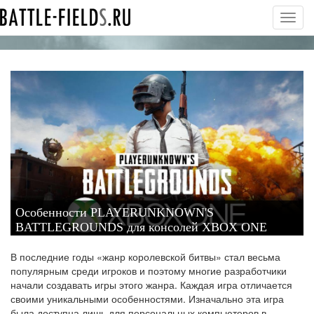
Toggl
navig
Особенности PLAYERUNKNOWN'S
BATTLEGROUNDS для консолей XBOX ONE
В последние годы «жанр королевской битвы» стал весьма
популярным среди игроков и поэтому многие разработчики
начали создавать игры этого жанра. Каждая игра отличается
своими уникальными особенностями. Изначально эта игра
была доступна лишь для персональных компьютеров в