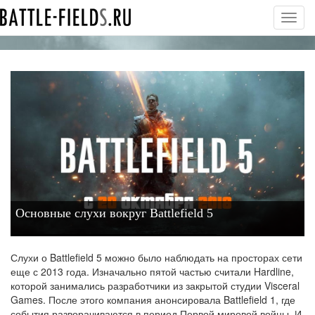
Toggl
navig
Основные слухи вокруг Battlefield 5
Слухи о Battlefield 5 можно было наблюдать на просторах сети
еще с 2013 года. Изначально пятой частью считали Hardline,
которой занимались разработчики из закрытой студии Visceral
Games. После этого компания анонсировала Battlefield 1, где
события разворачиваются в период Первой мировой войны. И