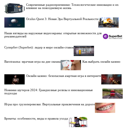
Современные радиоприемники: Технологические инновации и их
влияние на повседневную жизнь
Oculus Quest 3: Новая Эра Виртуальной Реальности
Наши взгляды на наружные видеоэкраны: открытые возможности для
рекламодателей
Супербет (Superbet): лидер в мире онлайн-ставок
Barotrauma: мрачная игра на дне океана
Как выбрать онлайн казино
Онлайн казино: безопасная азартная игра в интернете
Новинки шутеров 2024: Грандиозные релизы и инновационные
подходы
Игры про грузоперевозки: Виртуальные приключения на дороге
Брекеты: особенности, виды и правила ухода