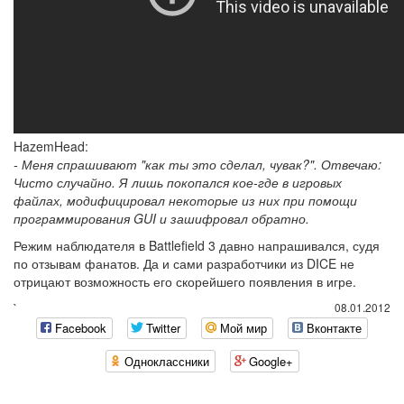
HazemHead:
- Меня спрашивают "как ты это сделал, чувак?". Отвечаю:
Чисто случайно. Я лишь покопался кое-где в игровых
файлах, модифицировал некоторые из них при помощи
программирования GUI и зашифровал обратно.
Режим наблюдателя в Battlefield 3 давно напрашивался, судя
по отзывам фанатов. Да и сами разработчики из DICE не
отрицают возможность его скорейшего появления в игре.
`
08.01.2012
Facebook
Twitter
Мой мир
Вконтакте
Одноклассники
Google+