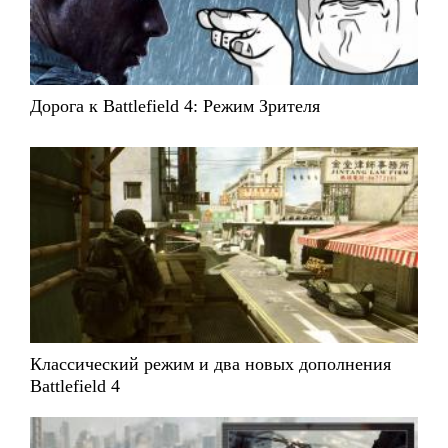
Дорога к Battlefield 4: Режим Зрителя
Классический режим и два новых дополнения
Battlefield 4