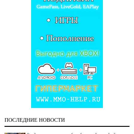
ПОСЛЕДНИЕ НОВОСТИ