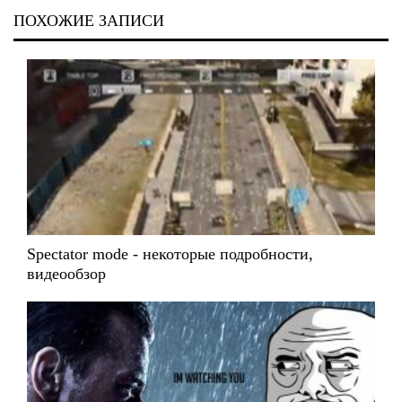
ПОХОЖИЕ ЗАПИСИ
Spectator mode - некоторые подробности,
видеообзор