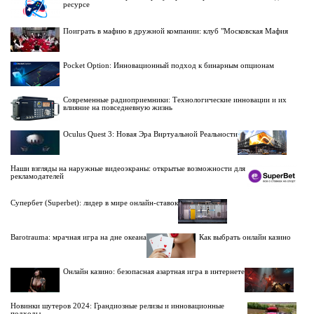
ресурсе
Поиграть в мафию в дружной компании: клуб "Московская Мафия
Pocket Option: Инновационный подход к бинарным опционам
Современные радиоприемники: Технологические инновации и их
влияние на повседневную жизнь
Oculus Quest 3: Новая Эра Виртуальной Реальности
Наши взгляды на наружные видеоэкраны: открытые возможности для
рекламодателей
Супербет (Superbet): лидер в мире онлайн-ставок
Barotrauma: мрачная игра на дне океана
Как выбрать онлайн казино
Онлайн казино: безопасная азартная игра в интернете
Новинки шутеров 2024: Грандиозные релизы и инновационные
подходы