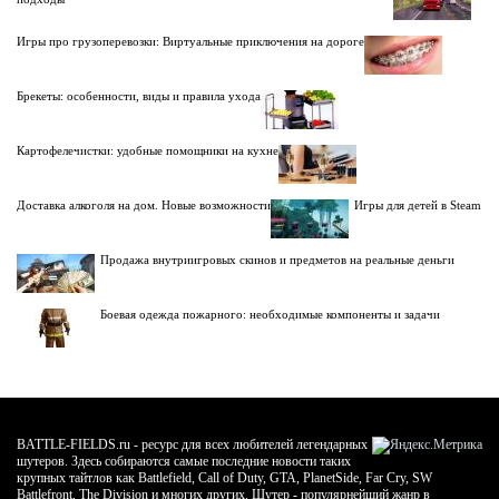
Игры про грузоперевозки: Виртуальные приключения на дороге
Брекеты: особенности, виды и правила ухода
Картофелечистки: удобные помощники на кухне
Доставка алкоголя на дом. Новые возможности
Игры для детей в Steam
Продажа внутриигровых скинов и предметов на реальные деньги
Боевая одежда пожарного: необходимые компоненты и задачи
BATTLE-FIELDS.ru - ресурс для всех любителей легендарных
шутеров. Здесь собираются самые последние новости таких
крупных тайтлов как Battlefield, Call of Duty, GTA, PlanetSide, Far Cry, SW
Battlefront, The Division и многих других. Шутер - популярнейший жанр в