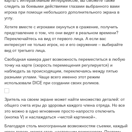
карты с интерактивным интерфейсом, вы сможете также
следить за боевыми действиями глазами выбранного вами
игрока при помощи небольшого дополнительного экрана в
углу.
Хотите вместе с игроками окунуться в сражение, получить
представление о том, что они видят в реальном времени?
Переключайтесь на вид от первого лица. А если вас
интересует не только игрок, но и его окружение – выбирайте
вид от третьего лица.
Свободная камера дает возможность переместиться в любую
точку на карте (скорость перемещения регулируется) и
наблюдать за происходящим, переключаясь между пятью
разными углами. Чаще всего именно этот режим
использовали DICE при создании своих роликов.
Зритель на своем экране может найти множество деталей: от
общего счета игры до здоровья каждого члена отряда. Но все
это можно в одно мгновение просто-напросто отключить
(кнопка V) и наслаждаться «чистой картинкой».
Благодаря столь многогранным возможностям съемки, каждый
игрок теперь может стать настоящим режиссером. Поэтому