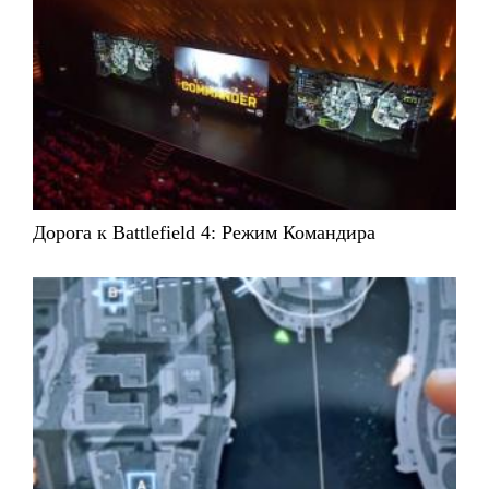
Дорога к Battlefield 4: Режим Командира