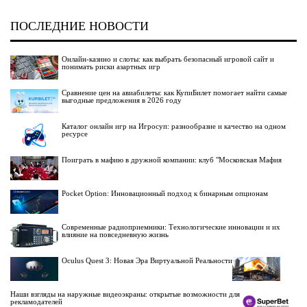
ПОСЛЕДНИЕ НОВОСТИ
Онлайн-казино и слоты: как выбрать безопасный игровой сайт и
понимать риски азартных игр
Сравнение цен на авиабилеты: как КупиБилет помогает найти самые
выгодные предложения в 2026 году
Каталог онлайн игр на Игросуп: разнообразие и качество на одном
ресурсе
Поиграть в мафию в дружной компании: клуб "Московская Мафия
Pocket Option: Инновационный подход к бинарным опционам
Современные радиоприемники: Технологические инновации и их
влияние на повседневную жизнь
Oculus Quest 3: Новая Эра Виртуальной Реальности
Наши взгляды на наружные видеоэкраны: открытые возможности для
рекламодателей