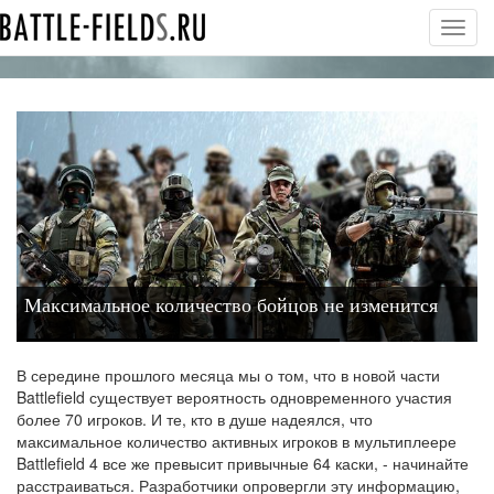
Toggl
navig
Максимальное количество бойцов не изменится
В середине прошлого месяца мы о том, что в новой части
Battlefield существует вероятность одновременного участия
более 70 игроков. И те, кто в душе надеялся, что
максимальное количество активных игроков в мультиплеере
Battlefield 4 все же превысит привычные 64 каски, - начинайте
расстраиваться. Разработчики опровергли эту информацию,