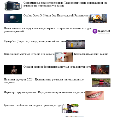
Современные радиоприемники: Технологические инновации и их
влияние на повседневную жизнь
Oculus Quest 3: Новая Эра Виртуальной Реальности
Наши взгляды на наружные видеоэкраны: открытые возможности для
рекламодателей
Супербет (Superbet): лидер в мире онлайн-ставок
Barotrauma: мрачная игра на дне океана
Как выбрать онлайн казино
Онлайн казино: безопасная азартная игра в интернете
Новинки шутеров 2024: Грандиозные релизы и инновационные
подходы
Игры про грузоперевозки: Виртуальные приключения на дороге
Брекеты: особенности, виды и правила ухода