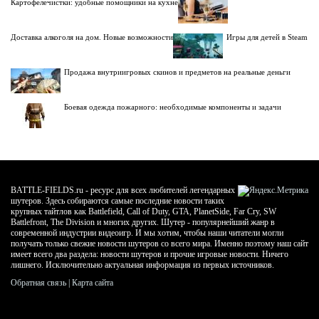
Картофелечистки: удобные помощники на кухне
Доставка алкоголя на дом. Новые возможности
Игры для детей в Steam
Продажа внутриигровых скинов и предметов на реальные деньги
Боевая одежда пожарного: необходимые компоненты и задачи
BATTLE-FIELDS.ru - ресурс для всех любителей легендарных
шутеров. Здесь собираются самые последние новости таких
крупных тайтлов как Battlefield, Call of Duty, GTA, PlanetSide, Far Cry, SW
Battlefront, The Division и многих других. Шутер - популярнейший жанр в
современной индустрии видеоигр. И мы хотим, чтобы наши читатели могли
получать только свежие новости шутеров со всего мира. Именно поэтому наш сайт
имеет всего два раздела: новости шутеров и прочие игровые новости. Ничего
лишнего. Исключительно актуальная информация из первых источников.
Обратная связь
|
Карта сайта