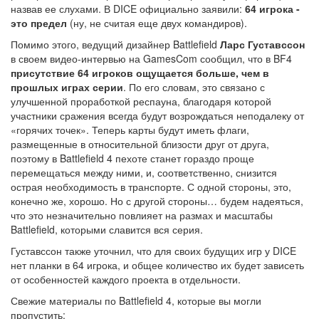
назвав ее слухами. В DICE официально заявили:
64 игрока -
это предел
(ну, не считая еще двух командиров).
Помимо этого, ведущий дизайнер Battlefield
Ларс Густавссон
в своем видео-интервью на GamesCom сообщил, что в BF4
присутствие 64 игроков ощущается больше, чем в
прошлых играх серии
. По его словам, это связано с
улучшенной проработкой респауна, благодаря которой
участники сражения всегда будут возрождаться неподалеку от
«горячих точек». Теперь карты будут иметь флаги,
размещенные в относительной близости друг от друга,
поэтому в Battlefield 4 пехоте станет гораздо проще
перемещаться между ними, и, соответственно, снизится
острая необходимость в транспорте. С одной стороны, это,
конечно же, хорошо. Но с другой стороны… будем надеяться,
что это незначительно повлияет на размах и масштабы
Battlefield, которыми славится вся серия.
Густавссон также уточнил, что для своих будущих игр у DICE
нет планки в 64 игрока, и общее количество их будет зависеть
от особенностей каждого проекта в отдельности.
Свежие материалы по Battlefield 4, которые вы могли
пропустить: