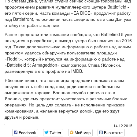
По словам Дэна, усилия студии сейчас сконцентрированы над
продолжением развития мультиплеерного шутера Battlefield -
его пятой серии. Часть команды «EA DICE» продолжит работу
над Battlefront, но основная часть специалистов и сам Дэн уже
отойдут от работы над ним.
Ранее представители компании сообщали, что Battlefield 5 уже
находится в разработке, а выход шутера был намечен на 2016
год. Также дополнительную информацию о работе над новым
проектом удалось обнаружить пользователю площадки
«Reddit», который наткнулся на информацию о работе над
«Battlefield 5: Armageddon» композитора Стива Яблонски,
размещенную в его профиле на IMDB.
Яблонски пишет, что новая игра предложит пользователям
почувствовать себя солдатом, родившемся в небольшом
американском городке. Военная служба привела его в
Японию, где ему предстоит участвовать в различных боевых
операциях. Но цель для солдата - не исполнение приказов
командования, а желание вернуться домой, где его ждут
друзья и родные.
`
14.12.2015
Facebook
Twitter
Мой мир
Вконтакте