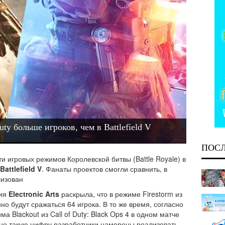
ty больше игроков, чем в Battlefield V
ПОС
и игровых режимов Королевской битвы (Battle Royale) в
Battlefield V
. Фанаты проектов смогли сравнить, в
лизован
ния
Electronic Arts
раскрыла, что в режиме Firestorm из
нно будут сражаться 64 игрока. В то же время, согласно
 Blackout из Call of Duty: Black Ops 4 в одном матче
нно такую цифру разработчики намерены реализовать