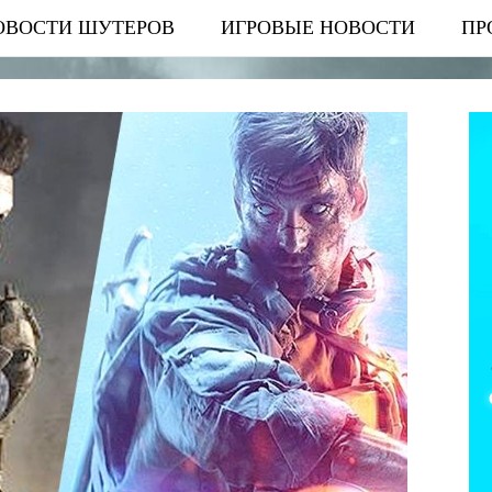
ОВОСТИ ШУТЕРОВ
ИГРОВЫЕ НОВОСТИ
ПР