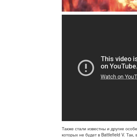
Также стали известны и другие особенн
которых не будет в Battlefield V. Так