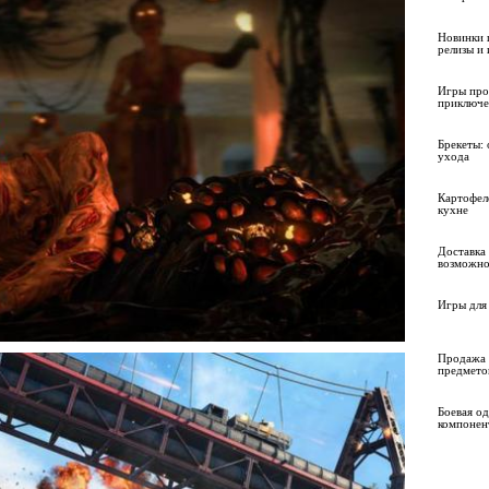
Новинки 
релизы и
Игры про
приключе
Брекеты: 
ухода
Картофел
кухне
Доставка 
возможно
Игры для 
Продажа 
предмето
Боевая о
компонен