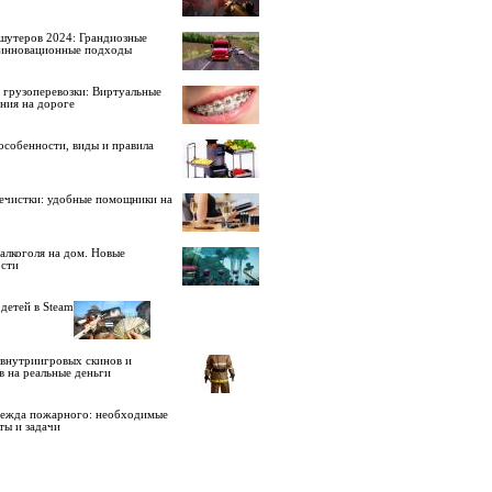
шутеров 2024: Грандиозные
 инновационные подходы
 грузоперевозки: Виртуальные
ния на дороге
особенности, виды и правила
ечистки: удобные помощники на
алкоголя на дом. Новые
сти
детей в Steam
внутриигровых скинов и
в на реальные деньги
дежда пожарного: необходимые
ты и задачи