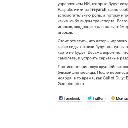
управлением ИИ, которые будут соз
Разработчики из
Treyarch
также сооб
вспомогательную роль, а потому игр
каким-либо видом транспорта. Всего
игроков, квадроцикл для пары геймер
игроков.
Стоит отметить, что авторы игрового 
какие виды техники будут доступны г
карте не будет. Весьма вероятно, чт
самолете, и устроить серьезные разр
Противостояние двух крупнейших во
ближайшие месяцы. После переноса иг
ноября, в то время, как Call of Duty
Gamebomb.ru.
`
Facebook
Twitter
Мой м