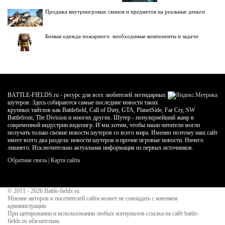
Продажа внутриигровых скинов и предметов на реальные деньги
Боевая одежда пожарного: необходимые компоненты и задачи
BATTLE-FIELDS.ru - ресурс для всех любителей легендарных
шутеров. Здесь собираются самые последние новости таких
крупных тайтлов как Battlefield, Call of Duty, GTA, PlanetSide, Far Cry, SW
Battlefront, The Division и многих других. Шутер - популярнейший жанр в
современной индустрии видеоигр. И мы хотим, чтобы наши читатели могли
получать только свежие новости шутеров со всего мира. Именно поэтому наш сайт
имеет всего два раздела: новости шутеров и прочие игровые новости. Ничего
лишнего. Исключительно актуальная информация из первых источников.
Обратная связь
|
Карта сайта
© 2011 - 2026
Battle-fields.ru
Мнение авторов и посетителей сайта может не совпадать с мнением
администрации.
При цитировании и использовании любых материалов ссылка на сайт battle-
fields.ru обязательна.