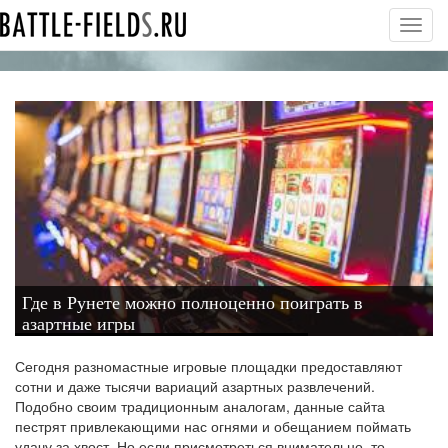
Toggl
navig
Где в Рунете можно полноценно поиграть в
азартные игры
Сегодня разномастные игровые площадки предоставляют
сотни и даже тысячи вариаций азартных развлечений.
Подобно своим традиционным аналогам, данные сайта
пестрят привлекающими нас огнями и обещанием поймать
удачу за хвост. Но если присмотреться внимательно, то