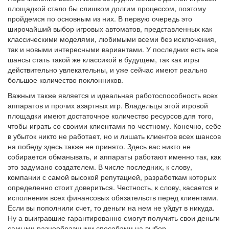
площадкой стало бы слишком долгим процессом, поэтому
пройдемся по основным из них. В первую очередь это
широчайший выбор игровых автоматов, представленных как
классическими моделями, любимыми всеми без исключения,
так и новыми интересными вариантами. У последних есть все
шансы стать такой же классикой в будущем, так как игры
действительно увлекательны, и уже сейчас имеют реально
большое количество поклонников.
Важным также является и идеальная работоспособность всех
аппаратов и прочих азартных игр. Владельцы этой игровой
площадки имеют достаточное количество ресурсов для того,
чтобы играть со своими клиентами по-честному. Конечно, себе
в убыток никто не работает, но и лишать клиентов всех шансов
на победу здесь также не принято. Здесь вас никто не
собирается обманывать, и аппараты работают именно так, как
это задумано создателем. В числе последних, к слову,
компании с самой высокой репутацией, разработкам которых
определенно стоит довериться. Честность, к слову, касается и
исполнения всех финансовых обязательств перед клиентами.
Если вы пополнили счет, то деньги на нем не уйдут в никуда.
Ну а выигравшие гарантированно смогут получить свои деньги
самыми разнообразными способами на выбор.