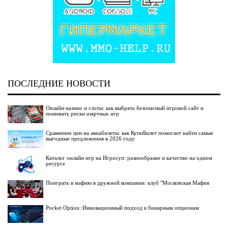
ПОСЛЕДНИЕ НОВОСТИ
Онлайн-казино и слоты: как выбрать безопасный игровой сайт и
понимать риски азартных игр
Сравнение цен на авиабилеты: как КупиБилет помогает найти самые
выгодные предложения в 2026 году
Каталог онлайн игр на Игросуп: разнообразие и качество на одном
ресурсе
Поиграть в мафию в дружной компании: клуб "Московская Мафия
Pocket Option: Инновационный подход к бинарным опционам