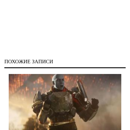
ПОХОЖИЕ ЗАПИСИ