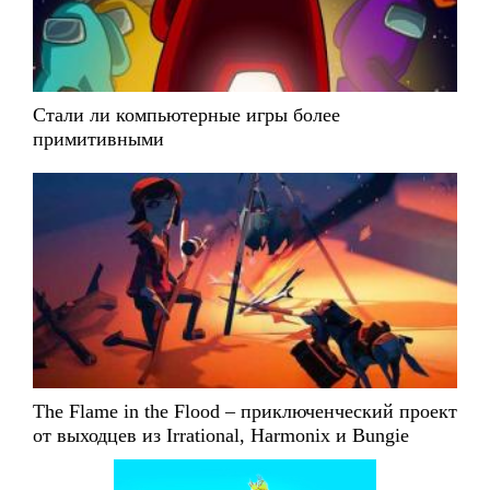
Стали ли компьютерные игры более
примитивными
The Flame in the Flood – приключенческий проект
от выходцев из Irrational, Harmonix и Bungie