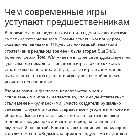
Чем современные игры
уступают предшественникам
В первую очередь недостатком стоит выделить фактическую
смерть некоторых жанров. Самым печальным примером,
конечно же, является RTS,так как последней известной
стратегией в реальном времени была вторая StarCraft.
Конечно, серия Total War живёт и вполне себе здравствует, но
здесь всё же немало от пошаговой игры, так что к чистым
стратегиям её не отнести. И да, новые игры в этом жанре
выпускаются, но факт, что эти игры ушли из мейнстрима,
является неоспоримым.
Вторым важным фактором недовольства многих
современными играми является то, что они действительно
стали менее «хулиганскими». Часто создатели буквально
связаны по рукам и ногам, стараясь всем угодить и никого не
обидеть. Вместо интересных сюжетов и противоречивых
героев мы видим примитивные истории, наполненные
акутальной повесткой. Конечно, исключения из правил вроде
того же третьего «Ведьмака» приятно радуют. Но их должно