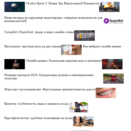
Oculus Quest 3: Новая Эра Виртуальной Реальности
Наши взгляды на наружные видеоэкраны: открытые возможности для
рекламодателей
Супербет (Superbet): лидер в мире онлайн-ставок
Barotrauma: мрачная игра на дне океана
Как выбрать онлайн казино
Онлайн казино: безопасная азартная игра в интернете
Новинки шутеров 2024: Грандиозные релизы и инновационные
подходы
Игры про грузоперевозки: Виртуальные приключения на дороге
Брекеты: особенности, виды и правила ухода
Картофелечистки: удобные помощники на кухне