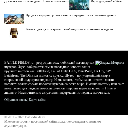
Доставка алкоголя на дом. Новые возможности
Игры для детей в Steam
Продажа внутриигровых скинов и предметов на реальные деньги
Боевая одежда пожарного: необходимые компоненты и задачи
BATTLE-FIELDS.ru - ресурс для всех любителей легендарных
шутеров. Здесь собираются самые последние новости таких
крупных тайтлов как Battlefield, Call of Duty, GTA, PlanetSide, Far Cry, SW
Battlefront, The Division и многих других. Шутер - популярнейший жанр в
современной индустрии видеоигр. И мы хотим, чтобы наши читатели могли
получать только свежие новости шутеров со всего мира. Именно поэтому наш сайт
имеет всего два раздела: новости шутеров и прочие игровые новости. Ничего
лишнего. Исключительно актуальная информация из первых источников.
Обратная связь
|
Карта сайта
© 2011 - 2026
Battle-fields.ru
Мнение авторов и посетителей сайта может не совпадать с мнением
администрации.