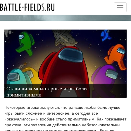
Toggl
navig
Стали ли компьютерные игры более
примитивными
Некоторые игроки жалуются, что раньше якобы было лучше,
игры были сложнее и интереснее, а сегодня все
«оказуалилось» и вообще стало примитивным. Как показывает
практика, эти заявления действительно небезосновательны,
однако не стоит так уж сильно драматизировать. Ведь во