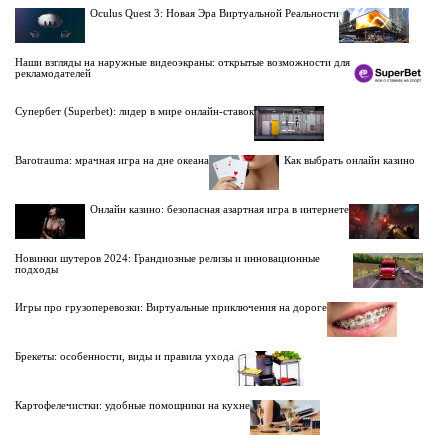
Oculus Quest 3: Новая Эра Виртуальной Реальности
Наши взгляды на наружные видеоэкраны: открытые возможности для
рекламодателей
Супербет (Superbet): лидер в мире онлайн-ставок
Barotrauma: мрачная игра на дне океана
Как выбрать онлайн казино
Онлайн казино: безопасная азартная игра в интернете
Новинки шутеров 2024: Грандиозные релизы и инновационные
подходы
Игры про грузоперевозки: Виртуальные приключения на дороге
Брекеты: особенности, виды и правила ухода
Картофелечистки: удобные помощники на кухне