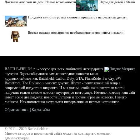
Доставка алкоголя на дом. Новые возможности
Игры для детей в Steam
Продажа внутриигровых скинов и предметов на реальные деньги
Боевая одежда пожарного: необходимые компоненты и задачи
BATTLE-FIELDS.ru - ресурс для всех любителей легендарных
шутеров. Здесь собираются самые последние новости таких
крупных тайтлов как Battlefield, Call of Duty, GTA, PlanetSide, Far Cry, SW
Battlefront, The Division и многих других. Шутер - популярнейший жанр в
современной индустрии видеоигр. И мы хотим, чтобы наши читатели могли
получать только свежие новости шутеров со всего мира. Именно поэтому наш сайт
имеет всего два раздела: новости шутеров и прочие игровые новости. Ничего
лишнего. Исключительно актуальная информация из первых источников.
Обратная связь
|
Карта сайта
© 2011 - 2026
Battle-fields.ru
Мнение авторов и посетителей сайта может не совпадать с мнением
администрации.