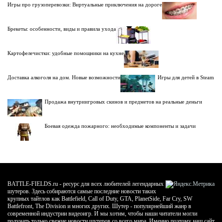
Игры про грузоперевозки: Виртуальные приключения на дороге
Брекеты: особенности, виды и правила ухода
Картофелечистки: удобные помощники на кухне
Доставка алкоголя на дом. Новые возможности
Игры для детей в Steam
Продажа внутриигровых скинов и предметов на реальные деньги
Боевая одежда пожарного: необходимые компоненты и задачи
BATTLE-FIELDS.ru - ресурс для всех любителей легендарных
шутеров. Здесь собираются самые последние новости таких
крупных тайтлов как Battlefield, Call of Duty, GTA, PlanetSide, Far Cry, SW
Battlefront, The Division и многих других. Шутер - популярнейший жанр в
современной индустрии видеоигр. И мы хотим, чтобы наши читатели могли
получать только свежие новости шутеров со всего мира. Именно поэтому наш сайт