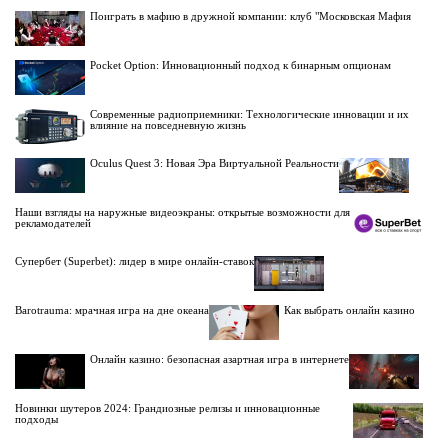
Поиграть в мафию в дружной компании: клуб "Московская Мафия
Pocket Option: Инновационный подход к бинарным опционам
Современные радиоприемники: Технологические инновации и их
влияние на повседневную жизнь
Oculus Quest 3: Новая Эра Виртуальной Реальности
Наши взгляды на наружные видеоэкраны: открытые возможности для
рекламодателей
Супербет (Superbet): лидер в мире онлайн-ставок
Barotrauma: мрачная игра на дне океана
Как выбрать онлайн казино
Онлайн казино: безопасная азартная игра в интернете
Новинки шутеров 2024: Грандиозные релизы и инновационные
подходы