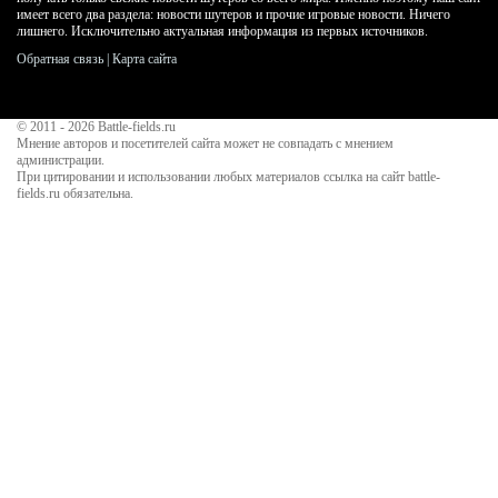
имеет всего два раздела: новости шутеров и прочие игровые новости. Ничего
лишнего. Исключительно актуальная информация из первых источников.
Обратная связь
|
Карта сайта
© 2011 - 2026
Battle-fields.ru
Мнение авторов и посетителей сайта может не совпадать с мнением
администрации.
При цитировании и использовании любых материалов ссылка на сайт battle-
fields.ru обязательна.