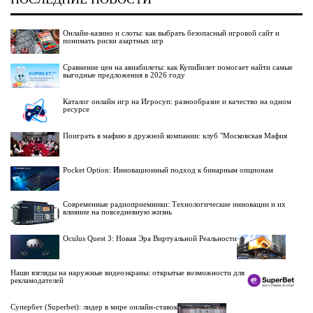
Онлайн-казино и слоты: как выбрать безопасный игровой сайт и
понимать риски азартных игр
Сравнение цен на авиабилеты: как КупиБилет помогает найти самые
выгодные предложения в 2026 году
Каталог онлайн игр на Игросуп: разнообразие и качество на одном
ресурсе
Поиграть в мафию в дружной компании: клуб "Московская Мафия
Pocket Option: Инновационный подход к бинарным опционам
Современные радиоприемники: Технологические инновации и их
влияние на повседневную жизнь
Oculus Quest 3: Новая Эра Виртуальной Реальности
Наши взгляды на наружные видеоэкраны: открытые возможности для
рекламодателей
Супербет (Superbet): лидер в мире онлайн-ставок