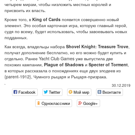
четырем мирам, чтобы низложить местных королей и
присвоить их власть.
Кроме того, в
King of Cards
появится совершенно новый
элемент. Это особая карточная игра, которую главный герой,
судя по всему, будет использовать, чтобы завоевывать новых
подданных.
Как всегда, владельцы набора
Shovel Knight: Treasure Trove
,
получат дополнение бесплатно, но его можно будет купить и
отдельно. Ранее Yacht Club Games уже выпустила две
похожих кампании,
Plague of Shadows
и
Specter of Torment
,
в которых рассказала о похождениях еще двух злодеев из
{parent-1912}, Чумного рыцаря и Рыцаря-призрака.
`
30.12.2019
Facebook
Twitter
Мой мир
Вконтакте
Одноклассники
Google+