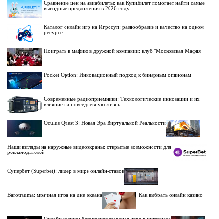
Сравнение цен на авиабилеты: как КупиБилет помогает найти самые
выгодные предложения в 2026 году
Каталог онлайн игр на Игросуп: разнообразие и качество на одном
ресурсе
Поиграть в мафию в дружной компании: клуб "Московская Мафия
Pocket Option: Инновационный подход к бинарным опционам
Современные радиоприемники: Технологические инновации и их
влияние на повседневную жизнь
Oculus Quest 3: Новая Эра Виртуальной Реальности
Наши взгляды на наружные видеоэкраны: открытые возможности для
рекламодателей
Супербет (Superbet): лидер в мире онлайн-ставок
Barotrauma: мрачная игра на дне океана
Как выбрать онлайн казино
Онлайн казино: безопасная азартная игра в интернете