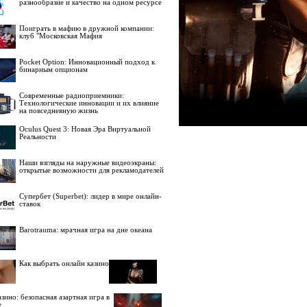
разнообразие и качество на одном ресурсе
Поиграть в мафию в дружной компании:
клуб "Московская Мафия
Pocket Option: Инновационный подход к
бинарным опционам
Современные радиоприемники:
Технологические инновации и их влияние
на повседневную жизнь
Oculus Quest 3: Новая Эра Виртуальной
Реальности
Наши взгляды на наружные видеоэкраны:
открытые возможности для рекламодателей
Супербет (Superbet): лидер в мире онлайн-
ставок
Barotrauma: мрачная игра на дне океана
Как выбрать онлайн казино
зино: безопасная азартная игра в
е