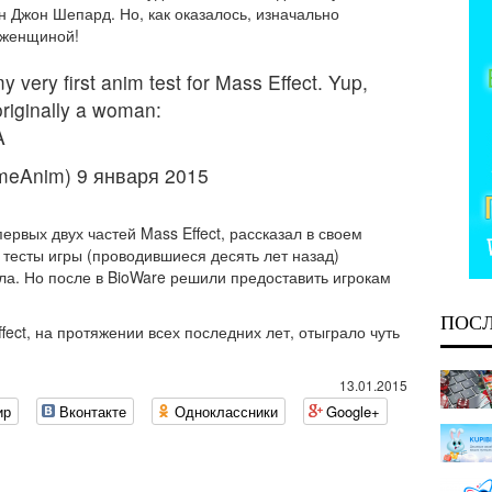
 Джон Шепард. Но, как оказалось, изначально
 женщиной!
 very first anim test for Mass Effect. Yup,
iginally a woman:
A
eAnim) 9 января 2015
рвых двух частей Mass Effect, рассказал в своем
тесты игры (проводившиеся десять лет назад)
ла. Но после в BioWare решили предоставить игрокам
ПОС
fect, на протяжении всех последних лет, отыграло чуть
13.01.2015
ир
Вконтакте
Одноклассники
Google+