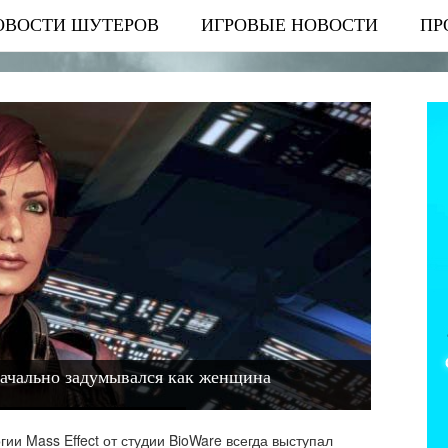
ОВОСТИ ШУТЕРОВ
ИГРОВЫЕ НОВОСТИ
ПР
начально задумывался как женщина
гии Mass Effect от студии BioWare всегда выступал