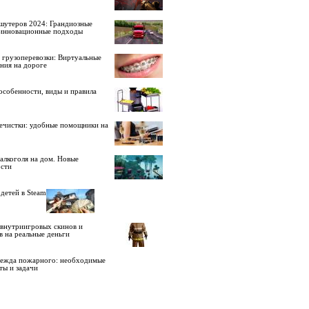
шутеров 2024: Грандиозные
 инновационные подходы
 грузоперевозки: Виртуальные
ния на дороге
особенности, виды и правила
ечистки: удобные помощники на
алкоголя на дом. Новые
сти
детей в Steam
внутриигровых скинов и
в на реальные деньги
дежда пожарного: необходимые
ты и задачи