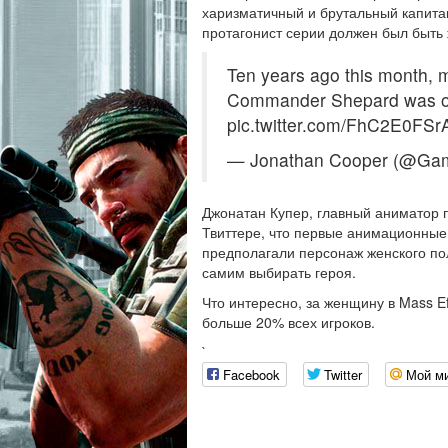
харизматичный и брутальный капитан
протагонист серии должен был быть
Ten years ago this month, my
Commander Shepard was or
pic.twitter.com/FhC2E0FSr
— Jonathan Cooper (@Gam
Джонатан Купер, главный аниматор пе
Твиттере, что первые анимационные 
предполагали персонаж женского по
самим выбирать героя.
Что интересно, за женщину в Mass Ef
больше 20% всех игроков.
`
Facebook
Twitter
Мой м