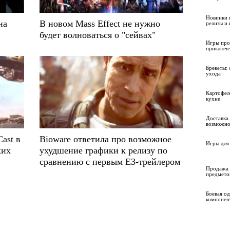
Новинки 
на
В новом Mass Effect не нужно
релизы и
будет волноваться о "сейвах"
Игры про
приключе
Брекеты: 
ухода
Картофел
кухне
Доставка 
возможно
ast в
Bioware ответила про возможное
Игры для 
ких
ухудшение графики к релизу по
сравнению с первым E3-трейлером
Продажа 
предмето
Боевая о
компонен