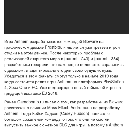
Игра Anthem разрабатывается командой Bioware на
графическом движке Frostbite, и является уже третьей игрой
студии на этом движке. После некоторых проблем с
реализацией открытого мира в {parent-1243} и {parent-1384},
разработчики говорили, что наконец-то полностью справились
с движком, и адаптировали его для своих будущих нужд.
Убедиться в этом фанаты смогут только в начале 2019 года,
когда состоится релиз игры Anthem на платформах PlayStation
4, Xbox One и PC. Уже подтвержден новый геймплей игры на
грядущей выставке E3 2018.
Ранее Gamebomb.ru писал о том, как разработчики из Bioware
рассказали о влиянии Mass Effect: Andromeda на разработку
Anthem. Тогда Кейси Хадсон (Casey Hudson) написал о
большом сожалении команды о том, что они не смогли
выпустить важное сюжетное DLC для игры, а потому в Anthem