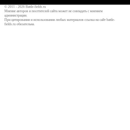
© 2011 - 2026
Battle-fields.ru
Мнение авторов и посетителей сайта может не совпадать с мнением
администрации.
При цитировании и использовании любых материалов ссылка на сайт battle-
fields.ru обязательна.