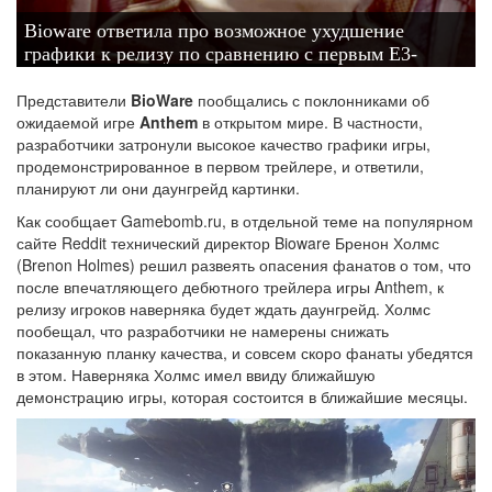
Bioware ответила про возможное ухудшение
графики к релизу по сравнению с первым E3-
трейлером
Представители
BioWare
пообщались с поклонниками об
ожидаемой игре
Anthem
в открытом мире. В частности,
разработчики затронули высокое качество графики игры,
продемонстрированное в первом трейлере, и ответили,
планируют ли они даунгрейд картинки.
Как сообщает Gamebomb.ru, в отдельной теме на популярном
сайте Reddit технический директор Bioware Бренон Холмс
(Brenon Holmes) решил развеять опасения фанатов о том, что
после впечатляющего дебютного трейлера игры Anthem, к
релизу игроков наверняка будет ждать даунгрейд. Холмс
пообещал, что разработчики не намерены снижать
показанную планку качества, и совсем скоро фанаты убедятся
в этом. Наверняка Холмс имел ввиду ближайшую
демонстрацию игры, которая состоится в ближайшие месяцы.