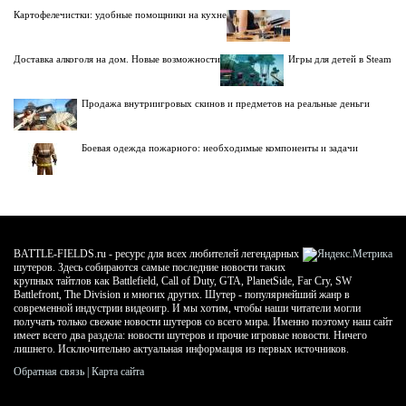
Картофелечистки: удобные помощники на кухне
Доставка алкоголя на дом. Новые возможности
Игры для детей в Steam
Продажа внутриигровых скинов и предметов на реальные деньги
Боевая одежда пожарного: необходимые компоненты и задачи
BATTLE-FIELDS.ru - ресурс для всех любителей легендарных
шутеров. Здесь собираются самые последние новости таких
крупных тайтлов как Battlefield, Call of Duty, GTA, PlanetSide, Far Cry, SW
Battlefront, The Division и многих других. Шутер - популярнейший жанр в
современной индустрии видеоигр. И мы хотим, чтобы наши читатели могли
получать только свежие новости шутеров со всего мира. Именно поэтому наш сайт
имеет всего два раздела: новости шутеров и прочие игровые новости. Ничего
лишнего. Исключительно актуальная информация из первых источников.
Обратная связь
|
Карта сайта