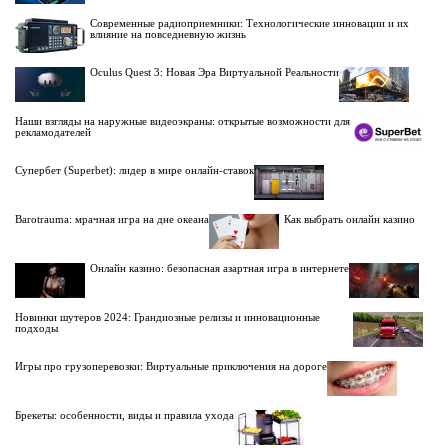
Современные радиоприемники: Технологические инновации и их
влияние на повседневную жизнь
Oculus Quest 3: Новая Эра Виртуальной Реальности
Наши взгляды на наружные видеоэкраны: открытые возможности для
рекламодателей
Супербет (Superbet): лидер в мире онлайн-ставок
Barotrauma: мрачная игра на дне океана
Как выбрать онлайн казино
Онлайн казино: безопасная азартная игра в интернете
Новинки шутеров 2024: Грандиозные релизы и инновационные
подходы
Игры про грузоперевозки: Виртуальные приключения на дороге
Брекеты: особенности, виды и правила ухода