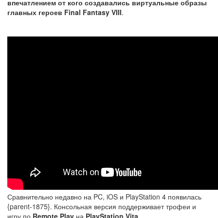
впечатлением от кого создавались виртуальные образы
главных героев Final Fantasy VIII
.
Сравнительно недавно на PC, iOS и PlayStation 4 появилась
{parent-1875}. Консольная версия поддерживает трофеи и
игру по
Remote Play
на
PlayStation Vita
.