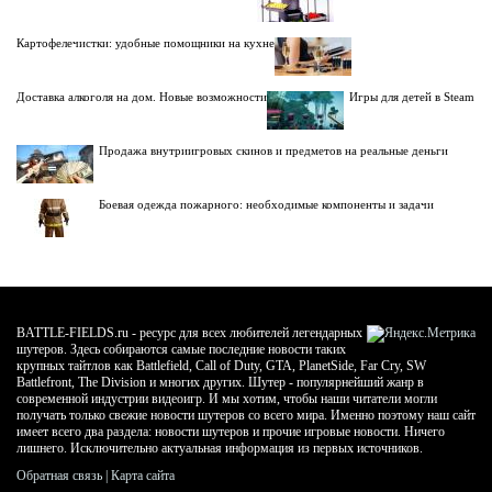
Картофелечистки: удобные помощники на кухне
Доставка алкоголя на дом. Новые возможности
Игры для детей в Steam
Продажа внутриигровых скинов и предметов на реальные деньги
Боевая одежда пожарного: необходимые компоненты и задачи
BATTLE-FIELDS.ru - ресурс для всех любителей легендарных
шутеров. Здесь собираются самые последние новости таких
крупных тайтлов как Battlefield, Call of Duty, GTA, PlanetSide, Far Cry, SW
Battlefront, The Division и многих других. Шутер - популярнейший жанр в
современной индустрии видеоигр. И мы хотим, чтобы наши читатели могли
получать только свежие новости шутеров со всего мира. Именно поэтому наш сайт
имеет всего два раздела: новости шутеров и прочие игровые новости. Ничего
лишнего. Исключительно актуальная информация из первых источников.
Обратная связь
|
Карта сайта