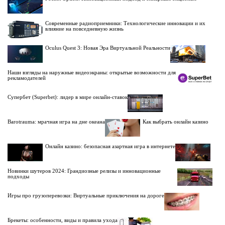
Современные радиоприемники: Технологические инновации и их
влияние на повседневную жизнь
Oculus Quest 3: Новая Эра Виртуальной Реальности
Наши взгляды на наружные видеоэкраны: открытые возможности для
рекламодателей
Супербет (Superbet): лидер в мире онлайн-ставок
Barotrauma: мрачная игра на дне океана
Как выбрать онлайн казино
Онлайн казино: безопасная азартная игра в интернете
Новинки шутеров 2024: Грандиозные релизы и инновационные
подходы
Игры про грузоперевозки: Виртуальные приключения на дороге
Брекеты: особенности, виды и правила ухода