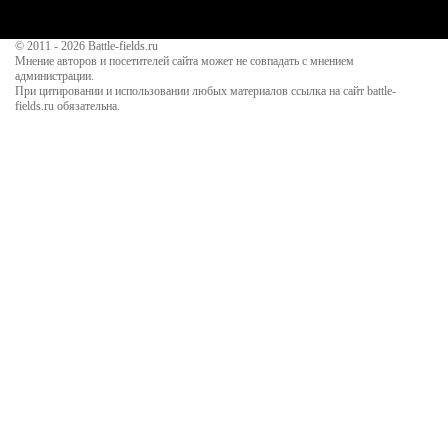
© 2011 - 2026
Battle-fields.ru
Мнение авторов и посетителей сайта может не совпадать с мнением
администрации.
При цитировании и использовании любых материалов ссылка на сайт battle-
fields.ru обязательна.