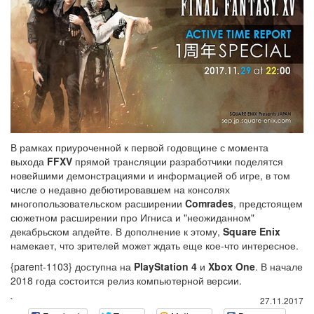
В рамках приуроченной к первой годовщине с момента
выхода
FFXV
прямой трансляции разработчики поделятся
новейшими демонстрациями и информацией об игре,
в том
числе о недавно дебютировавшем на консолях
многопользовательском расширении
Comrades
, предстоящем
сюжетном расширении про Игниса и "неожиданном"
декабрьском апдейте
. В дополнение к этому,
Square Enix
намекает, что зрителей может ждать еще кое-что интересное.
{parent-1103} доступна на
PlayStation 4
и
Xbox One
. В начале
2018 года состоится релиз компьютерной версии.
`
27.11.2017