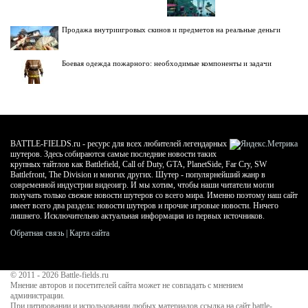
Продажа внутриигровых скинов и предметов на реальные деньги
Боевая одежда пожарного: необходимые компоненты и задачи
BATTLE-FIELDS.ru - ресурс для всех любителей легендарных
шутеров. Здесь собираются самые последние новости таких
крупных тайтлов как Battlefield, Call of Duty, GTA, PlanetSide, Far Cry, SW
Battlefront, The Division и многих других. Шутер - популярнейший жанр в
современной индустрии видеоигр. И мы хотим, чтобы наши читатели могли
получать только свежие новости шутеров со всего мира. Именно поэтому наш сайт
имеет всего два раздела: новости шутеров и прочие игровые новости. Ничего
лишнего. Исключительно актуальная информация из первых источников.
Обратная связь
|
Карта сайта
© 2011 - 2026
Battle-fields.ru
Мнение авторов и посетителей сайта может не совпадать с мнением
администрации.
При цитировании и использовании любых материалов ссылка на сайт battle-