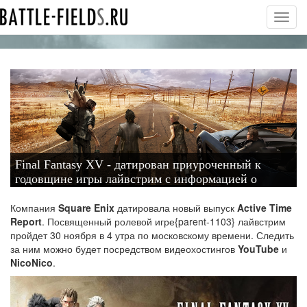
Toggl
navig
Final Fantasy XV - датирован приуроченный к
годовщине игры лайвстрим с информацией о
"неожиданном" декабрьском обновлении
Компания
Square Enix
датировала новый выпуск
Active Time
Report
.
Посвященный ролевой игре{parent-1103} лайвстрим
пройдет 30 ноября в 4 утра по московскому времени
. Следить
за ним можно будет посредством видеохостингов
YouTube
и
NicoNico
.