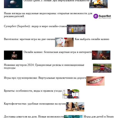
Oculus Quest 3: Новая Эра Виртуальной Реальности
Наши взгляды на наружные видеоэкраны: открытые возможности для
рекламодателей
Супербет (Superbet): лидер в мире онлайн-ставок
Barotrauma: мрачная игра на дне океана
Как выбрать онлайн казино
Онлайн казино: безопасная азартная игра в интернете
Новинки шутеров 2024: Грандиозные релизы и инновационные
подходы
Игры про грузоперевозки: Виртуальные приключения на дороге
Брекеты: особенности, виды и правила ухода
Картофелечистки: удобные помощники на кухне
Доставка алкоголя на дом. Новые возможности
Игры для детей в Steam