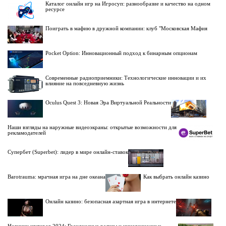
Каталог онлайн игр на Игросуп: разнообразие и качество на одном
ресурсе
Поиграть в мафию в дружной компании: клуб "Московская Мафия
Pocket Option: Инновационный подход к бинарным опционам
Современные радиоприемники: Технологические инновации и их
влияние на повседневную жизнь
Oculus Quest 3: Новая Эра Виртуальной Реальности
Наши взгляды на наружные видеоэкраны: открытые возможности для
рекламодателей
Супербет (Superbet): лидер в мире онлайн-ставок
Barotrauma: мрачная игра на дне океана
Как выбрать онлайн казино
Онлайн казино: безопасная азартная игра в интернете
Новинки шутеров 2024: Грандиозные релизы и инновационные