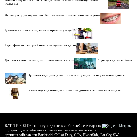
подходы
Игры про грузоперевозки: Виртуальные приключения на дороге
Брекеты: особенности, виды и правила ухода
Картофелечистки: удобные помощники на кухне
Доставка алкоголя на дом. Новые возможности
Игры для детей в Steam
Продажа внутриигровых скинов и предметов на реальные деньги
Боевая одежда пожарного: необходимые компоненты и задачи
BATTLE-FIELDS.ru - ресурс для всех любителей легендарных
шутеров. Здесь собираются самые последние новости таких
крупных тайтлов как Battlefield, Call of Duty, GTA, PlanetSide, Far Cry, SW