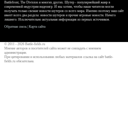
Battlefront, The Division и многих других. Шутер - популярнейший жанр в
современной индустрии видеоигр. И мы хотим, чтобы наши читатели могли
получать только свежие новости шутеров со всего мира. Именно поэтому наш сайт
имеет всего два раздела: новости шутеров и прочие игровые новости. Ничего
лишнего. Исключительно актуальная информация из первых источников.
Обратная связь
|
Карта сайта
© 2011 - 2026
Battle-fields.ru
Мнение авторов и посетителей сайта может не совпадать с мнением
администрации.
При цитировании и использовании любых материалов ссылка на сайт battle-
fields.ru обязательна.