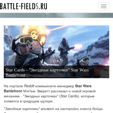
Toggl
navig
Star Cards - "Звездные карточки" Star Wars
Battlefront
На портале
Reddit
коммьюнити-менеджер
Star Wars
Battlefront
Мэттью Эверетт рассказал о новой игровой
механике - "Звездных карточках" (Star Cards), которые
появятся в грядущем шутере:
"Звездные карточки" влияют на настройки класса бойца.