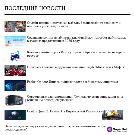
ПОСЛЕДНИЕ НОВОСТИ
Онлайн-казино и слоты: как выбрать безопасный игровой сайт и
понимать риски азартных игр
Сравнение цен на авиабилеты: как КупиБилет помогает найти самые
выгодные предложения в 2026 году
Каталог онлайн игр на Игросуп: разнообразие и качество на одном
ресурсе
Поиграть в мафию в дружной компании: клуб "Московская Мафия
Pocket Option: Инновационный подход к бинарным опционам
Современные радиоприемники: Технологические инновации и их
влияние на повседневную жизнь
Oculus Quest 3: Новая Эра Виртуальной Реальности
Наши взгляды на наружные видеоэкраны: открытые возможности для
рекламодателей