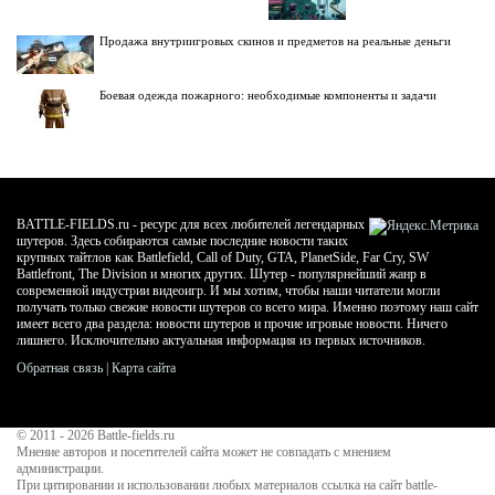
Продажа внутриигровых скинов и предметов на реальные деньги
Боевая одежда пожарного: необходимые компоненты и задачи
BATTLE-FIELDS.ru - ресурс для всех любителей легендарных
шутеров. Здесь собираются самые последние новости таких
крупных тайтлов как Battlefield, Call of Duty, GTA, PlanetSide, Far Cry, SW
Battlefront, The Division и многих других. Шутер - популярнейший жанр в
современной индустрии видеоигр. И мы хотим, чтобы наши читатели могли
получать только свежие новости шутеров со всего мира. Именно поэтому наш сайт
имеет всего два раздела: новости шутеров и прочие игровые новости. Ничего
лишнего. Исключительно актуальная информация из первых источников.
Обратная связь
|
Карта сайта
© 2011 - 2026
Battle-fields.ru
Мнение авторов и посетителей сайта может не совпадать с мнением
администрации.
При цитировании и использовании любых материалов ссылка на сайт battle-