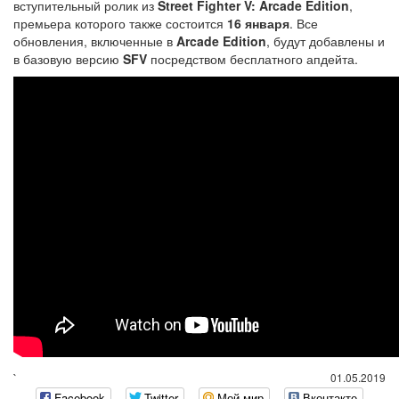
вступительный ролик из
Street Fighter V: Arcade Edition
,
премьера которого также состоится
16 января
. Все
обновления, включенные в
Arcade Edition
, будут добавлены и
в базовую версию
SFV
посредством бесплатного апдейта.
`
01.05.2019
Facebook
Twitter
Мой мир
Вконтакте