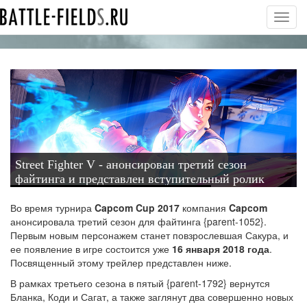
Toggl
navig
Street Fighter V - анонсирован третий сезон
файтинга и представлен вступительный ролик
Arcade Edition
Во время турнира
Capcom Cup 2017
компания
Capcom
анонсировала третий сезон для файтинга {parent-1052}.
Первым новым персонажем станет повзрослевшая Сакура
, и
ее появление в игре состоится уже
16 января 2018 года
.
Посвященный этому трейлер представлен ниже
.
В рамках третьего сезона в пятый {parent-1792} вернутся
Бланка, Коди и Сагат, а также заглянут два совершенно новых