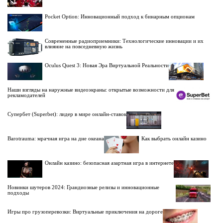
Pocket Option: Инновационный подход к бинарным опционам
Современные радиоприемники: Технологические инновации и их
влияние на повседневную жизнь
Oculus Quest 3: Новая Эра Виртуальной Реальности
Наши взгляды на наружные видеоэкраны: открытые возможности для
рекламодателей
Супербет (Superbet): лидер в мире онлайн-ставок
Barotrauma: мрачная игра на дне океана
Как выбрать онлайн казино
Онлайн казино: безопасная азартная игра в интернете
Новинки шутеров 2024: Грандиозные релизы и инновационные
подходы
Игры про грузоперевозки: Виртуальные приключения на дороге