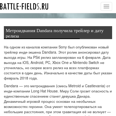
Toggl
navig
Метроидвания Dandara получила трейлер и дату
релиза
На одном из каналов компании Sony был опубликован новый
трейлер инди-экшена Dandara. Этот ролик анонсировал дату
выхода игры. На PS4 релиз запланирован на 6 февраля. Дата
выхода на iOS, Android, PC, Xbox One и Nintendo Switch не
уточнялась, но скорее всего релиз на всех платформах
состоится в один день. Изначально в качестве даты был указан
февраль 2018 года.
Dandara — это метроидвания (смесь Metroid и Castlevania) от
инди-компании Long Hat House. Миру Соли грозит опасность и
единственным спасением станет девушка Данара.
Динамичный игровой процесс основан на необычных
возможностях героини. Она умеет телепортироваться на
небольшие расстояния, при этом гравитация её не волнует —