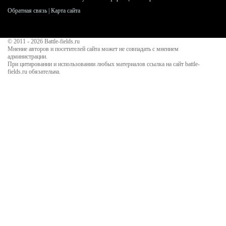
Обратная связь
|
Карта сайта
© 2011 - 2026
Battle-fields.ru
Мнение авторов и посетителей сайта может не совпадать с мнением
администрации.
При цитировании и использовании любых материалов ссылка на сайт battle-
fields.ru обязательна.