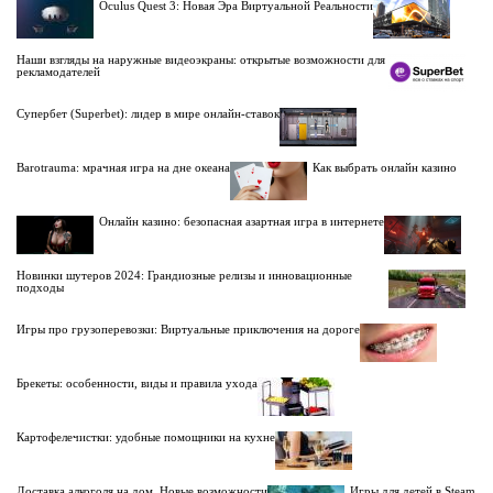
Oculus Quest 3: Новая Эра Виртуальной Реальности
Наши взгляды на наружные видеоэкраны: открытые возможности для
рекламодателей
Супербет (Superbet): лидер в мире онлайн-ставок
Barotrauma: мрачная игра на дне океана
Как выбрать онлайн казино
Онлайн казино: безопасная азартная игра в интернете
Новинки шутеров 2024: Грандиозные релизы и инновационные
подходы
Игры про грузоперевозки: Виртуальные приключения на дороге
Брекеты: особенности, виды и правила ухода
Картофелечистки: удобные помощники на кухне
Доставка алкоголя на дом. Новые возможности
Игры для детей в Steam