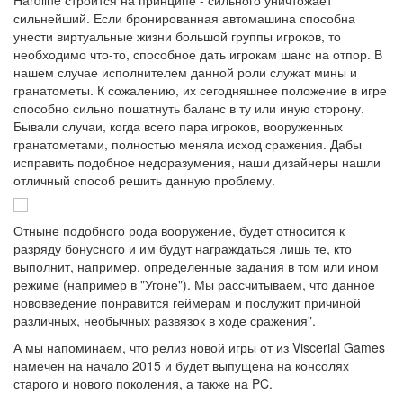
Hardline строится на принципе - сильного уничтожает
сильнейший. Если бронированная автомашина способна
унести виртуальные жизни большой группы игроков, то
необходимо что-то, способное дать игрокам шанс на отпор. В
нашем случае исполнителем данной роли служат мины и
гранатометы. К сожалению, их сегодняшнее положение в игре
способно сильно пошатнуть баланс в ту или иную сторону.
Бывали случаи, когда всего пара игроков, вооруженных
гранатометами, полностью меняла исход сражения. Дабы
исправить подобное недоразумения, наши дизайнеры нашли
отличный способ решить данную проблему.
Отныне подобного рода вооружение, будет относится к
разряду бонусного и им будут награждаться лишь те, кто
выполнит, например, определенные задания в том или ином
режиме (например в "Угоне"). Мы рассчитываем, что данное
нововведение понравится геймерам и послужит причиной
различных, необычных развязок в ходе сражения".
А мы напоминаем, что релиз новой игры от из Viscerial Games
намечен на начало 2015 и будет выпущена на консолях
старого и нового поколения, а также на PC.