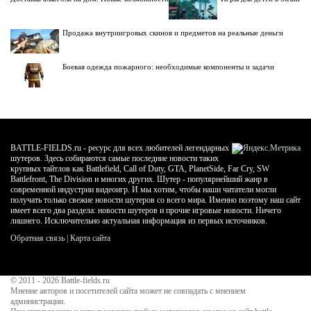
Продажа внутриигровых скинов и предметов на реальные деньги
Боевая одежда пожарного: необходимые компоненты и задачи
BATTLE-FIELDS.ru - ресурс для всех любителей легендарных
шутеров. Здесь собираются самые последние новости таких
крупных тайтлов как Battlefield, Call of Duty, GTA, PlanetSide, Far Cry, SW
Battlefront, The Division и многих других. Шутер - популярнейший жанр в
современной индустрии видеоигр. И мы хотим, чтобы наши читатели могли
получать только свежие новости шутеров со всего мира. Именно поэтому наш сайт
имеет всего два раздела: новости шутеров и прочие игровые новости. Ничего
лишнего. Исключительно актуальная информация из первых источников.
Обратная связь
|
Карта сайта
© 2011 - 2026
Battle-fields.ru
Мнение авторов и посетителей сайта может не совпадать с мнением
администрации.