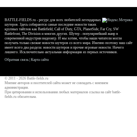
BATTLE-FIELDS.ru - ресурс для всех любителей легендарных
шутеров. Здесь собираются самые последние новости таких
крупных тайтлов как Battlefield, Call of Duty, GTA, PlanetSide, Far Cry, SW
Battlefront, The Division и многих других. Шутер - популярнейший жанр в
современной индустрии видеоигр. И мы хотим, чтобы наши читатели могли
получать только свежие новости шутеров со всего мира. Именно поэтому наш сайт
имеет всего два раздела: новости шутеров и прочие игровые новости. Ничего
лишнего. Исключительно актуальная информация из первых источников.
Обратная связь
|
Карта сайта
© 2011 - 2026
Battle-fields.ru
Мнение авторов и посетителей сайта может не совпадать с мнением
администрации.
При цитировании и использовании любых материалов ссылка на сайт battle-
fields.ru обязательна.