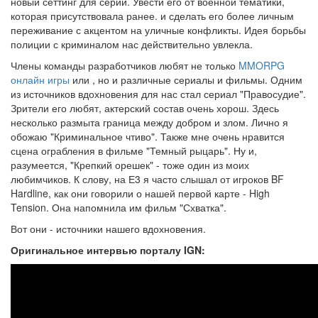
новый сеттинг для серии. Увести его от военной тематики,
которая присутствовала ранее. и сделать его более личным
переживание с акцентом на уличные конфликты. Идея борьбы
полиции с криминалом нас действительно увлекла.
Члены команды разработчиков любят не только
MMORPG
онлайн игры
или , но и различные сериалы и фильмы. Одним
из источников вдохновения для нас стал сериал "Правосудие".
Зрители его любят, актерский состав очень хорош. Здесь
несколько размыта граница между добром и злом. Лично я
обожаю "Криминальное чтиво". Также мне очень нравится
сцена ограбления в фильме "Темный рыцарь". Ну и,
разумеется, "Крепкий орешек" - тоже один из моих
любимчиков. К слову, на Е3 я часто слышал от игроков BF
Hardline, как они говорили о нашей первой карте - High
Tension. Она напомнила им фильм "Схватка".
Вот они - источники нашего вдохновения.
Оригинальное интервью порталу IGN: