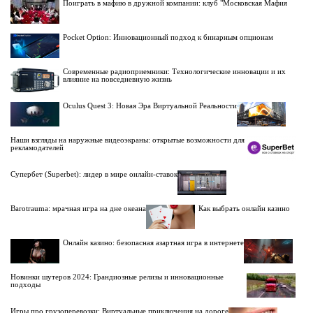
Поиграть в мафию в дружной компании: клуб "Московская Мафия
Pocket Option: Инновационный подход к бинарным опционам
Современные радиоприемники: Технологические инновации и их
влияние на повседневную жизнь
Oculus Quest 3: Новая Эра Виртуальной Реальности
Наши взгляды на наружные видеоэкраны: открытые возможности для
рекламодателей
Супербет (Superbet): лидер в мире онлайн-ставок
Barotrauma: мрачная игра на дне океана
Как выбрать онлайн казино
Онлайн казино: безопасная азартная игра в интернете
Новинки шутеров 2024: Грандиозные релизы и инновационные
подходы
Игры про грузоперевозки: Виртуальные приключения на дороге