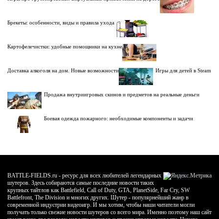
Брекеты: особенности, виды и правила ухода
Картофелечистки: удобные помощники на кухне
Доставка алкоголя на дом. Новые возможности
Игры для детей в Steam
Продажа внутриигровых скинов и предметов на реальные деньги
Боевая одежда пожарного: необходимые компоненты и задачи
BATTLE-FIELDS.ru - ресурс для всех любителей легендарных
шутеров. Здесь собираются самые последние новости таких
крупных тайтлов как Battlefield, Call of Duty, GTA, PlanetSide, Far Cry, SW
Battlefront, The Division и многих других. Шутер - популярнейший жанр в
современной индустрии видеоигр. И мы хотим, чтобы наши читатели могли
получать только свежие новости шутеров со всего мира. Именно поэтому наш сайт