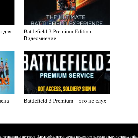
н для
Battlefield 3 Premium Edition.
Видеомнение
чена
Battlefield 3 Premium – это не слух
егендарных шутеров. Здесь собираются самые последние новости таких крупных тайтлов к