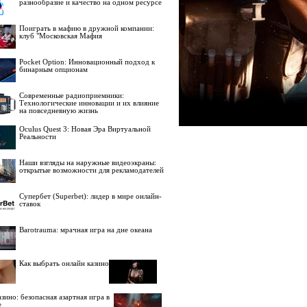
разнообразие и качество на одном ресурсе
Поиграть в мафию в дружной компании:
клуб "Московская Мафия
Pocket Option: Инновационный подход к
бинарным опционам
Современные радиоприемники:
Технологические инновации и их влияние
на повседневную жизнь
Oculus Quest 3: Новая Эра Виртуальной
Реальности
Наши взгляды на наружные видеоэкраны:
открытые возможности для рекламодателей
Супербет (Superbet): лидер в мире онлайн-
ставок
Barotrauma: мрачная игра на дне океана
Как выбрать онлайн казино
зино: безопасная азартная игра в
е