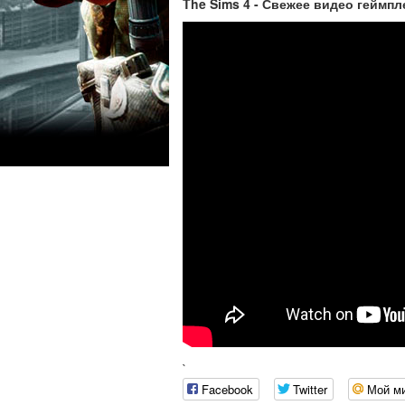
The Sims 4 - Свежее видео геймпл
`
Facebook
Twitter
Мой м