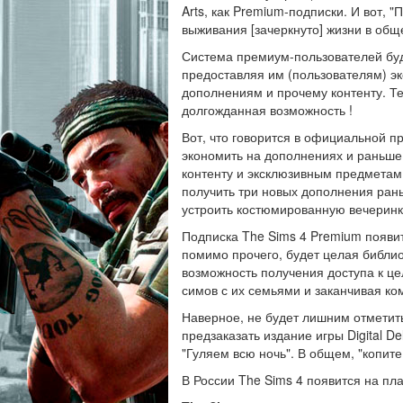
Arts, как Premium-подписки. И вот,
выживания [зачеркнуто] жизни в об
Система премиум-пользователей буде
предоставляя им (пользователям) эк
дополнениям и прочему контенту. Те
долгожданная возможность !
Вот, что говорится в официальной п
экономить на дополнениях и раньше
контенту и эксклюзивным предметам
получить три новых дополнения рань
устроить костюмированную вечеринку
Подписка The Sims 4 Premium появит
помимо прочего, будет целая библи
возможность получения доступа к це
симов с их семьями и заканчивая к
Наверное, не будет лишним отметить,
предзаказать издание игры Digital 
"Гуляем всю ночь". В общем, "копите
В России The Sims 4 появится на пл