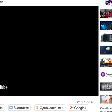
ея
21.07.2014
ир
Вконтакте
Одноклассники
Google+
Онлайн ка
интернет