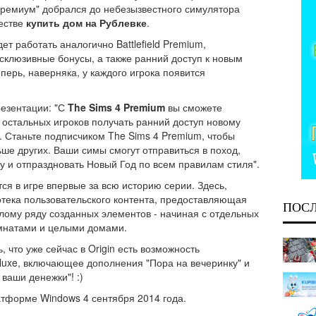
 "Премиум" добрался до небезызвестного симулятора
ществе
купить дом на Рублевке
.
т работать аналогично Battlefield Premium,
склюзивные бонусы, а также ранний доступ к новым
перь, наверняка, у каждого игрока появится
резентации: "С
The Sims 4 Premium
вы сможете
 остальных игроков получать ранний доступ новому
. Станьте подписчиком The Sims 4 Premium, чтобы
ше других. Ваши симы смогут отправиться в поход,
 и отпраздновать Новый Год по всем правилам стиля".
ся в игре впервые за всю историю серии. Здесь,
отека пользовательского контента, предоставляющая
ПОС
лому ряду созданных элементов - начиная с отдельных
омнатами и целыми домами.
 что уже сейчас в Origin есть возможность
Deluxe, включающее дополнения "Пора на вечеринку" и
 ваши денежки"! :)
атформе Windows 4 сентября 2014 года.