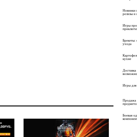
Новинки 
релизы и
Игры про
приключе
Брекеты: 
ухода
Картофел
кухне
Доставка 
возможно
Игры для 
Продажа 
предмето
Боевая о
компонен