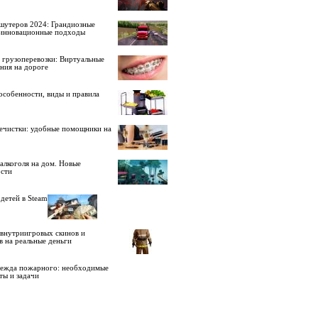
шутеров 2024: Грандиозные
 инновационные подходы
 грузоперевозки: Виртуальные
ния на дороге
особенности, виды и правила
ечистки: удобные помощники на
алкоголя на дом. Новые
сти
детей в Steam
внутриигровых скинов и
в на реальные деньги
дежда пожарного: необходимые
ты и задачи