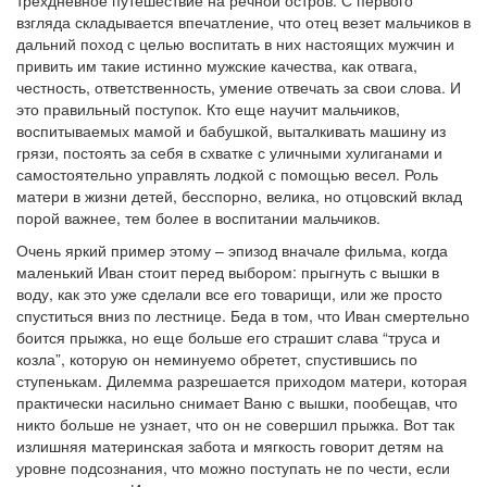
трехдневное путешествие на речной остров. С первого
взгляда складывается впечатление, что отец везет мальчиков в
дальний поход с целью воспитать в них настоящих мужчин и
привить им такие истинно мужские качества, как отвага,
честность, ответственность, умение отвечать за свои слова. И
это правильный поступок. Кто еще научит мальчиков,
воспитываемых мамой и бабушкой, выталкивать машину из
грязи, постоять за себя в схватке с уличными хулиганами и
самостоятельно управлять лодкой с помощью весел. Роль
матери в жизни детей, бесспорно, велика, но отцовский вклад
порой важнее, тем более в воспитании мальчиков.
Очень яркий пример этому – эпизод вначале фильма, когда
маленький Иван стоит перед выбором: прыгнуть с вышки в
воду, как это уже сделали все его товарищи, или же просто
спуститься вниз по лестнице. Беда в том, что Иван смертельно
боится прыжка, но еще больше его страшит слава “труса и
козла”, которую он неминуемо обретет, спустившись по
ступенькам. Дилемма разрешается приходом матери, которая
практически насильно снимает Ваню с вышки, пообещав, что
никто больше не узнает, что он не совершил прыжка. Вот так
излишняя материнская забота и мягкость говорит детям на
уровне подсознания, что можно поступать не по чести, если