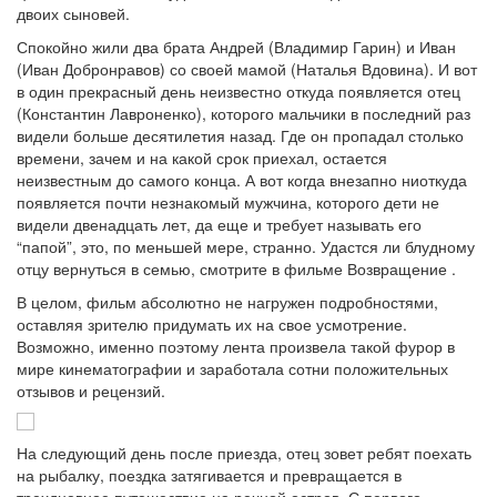
двоих сыновей.
Спокойно жили два брата Андрей (Владимир Гарин) и Иван
(Иван Добронравов) со своей мамой (Наталья Вдовина). И вот
в один прекрасный день неизвестно откуда появляется отец
(Константин Лавроненко), которого мальчики в последний раз
видели больше десятилетия назад. Где он пропадал столько
времени, зачем и на какой срок приехал, остается
неизвестным до самого конца. А вот когда внезапно ниоткуда
появляется почти незнакомый мужчина, которого дети не
видели двенадцать лет, да еще и требует называть его
“папой”, это, по меньшей мере, странно. Удастся ли блудному
отцу вернуться в семью, смотрите в фильме Возвращение .
В целом, фильм абсолютно не нагружен подробностями,
оставляя зрителю придумать их на свое усмотрение.
Возможно, именно поэтому лента произвела такой фурор в
мире кинематографии и заработала сотни положительных
отзывов и рецензий.
На следующий день после приезда, отец зовет ребят поехать
на рыбалку, поездка затягивается и превращается в