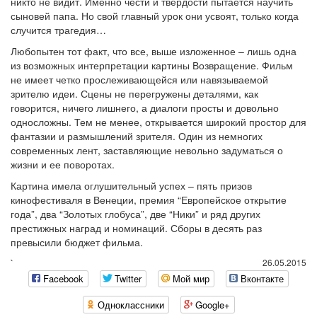
никто не видит. Именно чести и твердости пытается научить
сыновей папа. Но свой главный урок они усвоят, только когда
случится трагедия…
Любопытен тот факт, что все, выше изложенное – лишь одна
из возможных интерпретации картины Возвращение. Фильм
не имеет четко прослеживающейся или навязываемой
зрителю идеи. Сцены не перегружены деталями, как
говорится, ничего лишнего, а диалоги просты и довольно
односложны. Тем не менее, открывается широкий простор для
фантазии и размышлений зрителя. Один из немногих
современных лент, заставляющие невольно задуматься о
жизни и ее поворотах.
Картина имела оглушительный успех – пять призов
кинофестиваля в Венеции, премия “Европейское открытие
года”, два “Золотых глобуса”, две “Ники” и ряд других
престижных наград и номинаций. Сборы в десять раз
превысили бюджет фильма.
`
26.05.2015
Facebook
Twitter
Мой мир
Вконтакте
Одноклассники
Google+