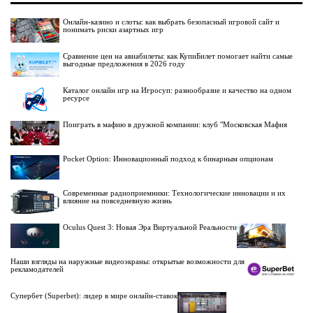
Онлайн-казино и слоты: как выбрать безопасный игровой сайт и
понимать риски азартных игр
Сравнение цен на авиабилеты: как КупиБилет помогает найти самые
выгодные предложения в 2026 году
Каталог онлайн игр на Игросуп: разнообразие и качество на одном
ресурсе
Поиграть в мафию в дружной компании: клуб "Московская Мафия
Pocket Option: Инновационный подход к бинарным опционам
Современные радиоприемники: Технологические инновации и их
влияние на повседневную жизнь
Oculus Quest 3: Новая Эра Виртуальной Реальности
Наши взгляды на наружные видеоэкраны: открытые возможности для
рекламодателей
Супербет (Superbet): лидер в мире онлайн-ставок