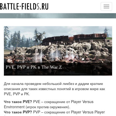
Toggl
navig
PVE, PVP и PK в The War Z
Для начала проведем небольшой ликбез и дадим краткие
описания для таких известных понятий в игровом мире как
PVE, PVP и PK.
Что такое PVE?
PVE – сокращение от Player Versus
Environment (игрок против окружения).
Что такое PVP?
PVP – сокращение от Player Versus Player