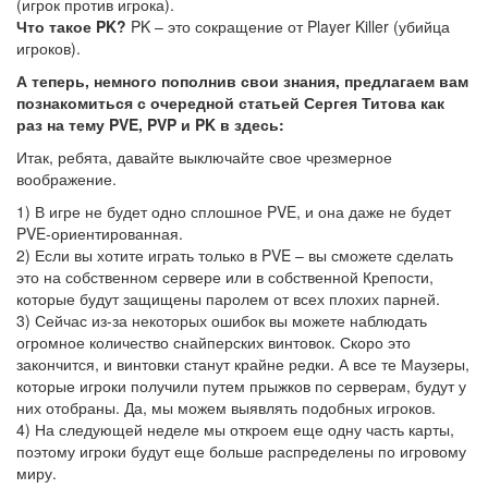
(игрок против игрока).
Что такое PK?
PK – это сокращение от Player Killer (убийца
игроков).
А теперь, немного пополнив свои знания, предлагаем вам
познакомиться с очередной статьей Сергея Титова как
раз на тему PVE, PVP и PK в здесь:
Итак, ребята, давайте выключайте свое чрезмерное
воображение.
1) В игре не будет одно сплошное PVE, и она даже не будет
PVE-ориентированная.
2) Если вы хотите играть только в PVE – вы сможете сделать
это на собственном сервере или в собственной Крепости,
которые будут защищены паролем от всех плохих парней.
3) Сейчас из-за некоторых ошибок вы можете наблюдать
огромное количество снайперских винтовок. Скоро это
закончится, и винтовки станут крайне редки. А все те Маузеры,
которые игроки получили путем прыжков по серверам, будут у
них отобраны. Да, мы можем выявлять подобных игроков.
4) На следующей неделе мы откроем еще одну часть карты,
поэтому игроки будут еще больше распределены по игровому
миру.