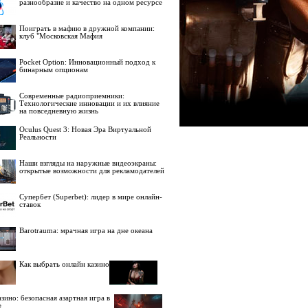
разнообразие и качество на одном ресурсе
Поиграть в мафию в дружной компании:
клуб "Московская Мафия
Pocket Option: Инновационный подход к
бинарным опционам
Современные радиоприемники:
Технологические инновации и их влияние
на повседневную жизнь
Oculus Quest 3: Новая Эра Виртуальной
Реальности
Наши взгляды на наружные видеоэкраны:
открытые возможности для рекламодателей
Супербет (Superbet): лидер в мире онлайн-
ставок
Barotrauma: мрачная игра на дне океана
Как выбрать онлайн казино
зино: безопасная азартная игра в
е