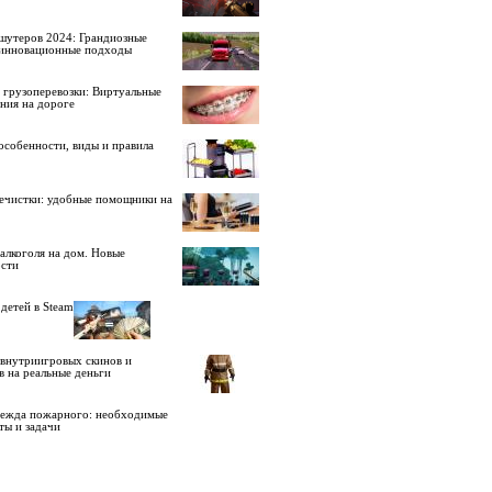
шутеров 2024: Грандиозные
 инновационные подходы
 грузоперевозки: Виртуальные
ния на дороге
особенности, виды и правила
ечистки: удобные помощники на
алкоголя на дом. Новые
сти
детей в Steam
внутриигровых скинов и
в на реальные деньги
дежда пожарного: необходимые
ты и задачи