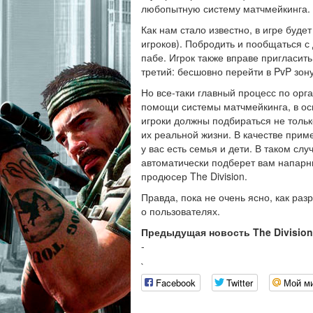
любопытную систему матчмейкинга.
Как нам стало известно, в игре буде
игроков). Побродить и пообщаться с
пабе. Игрок также вправе пригласить
третий: бесшовно перейти в PvP зону
Но все-таки главный процесс по орг
помощи системы матчмейкинга, в ос
игроки должны подбираться не тольк
их реальной жизни. В качестве прим
у вас есть семья и дети. В таком с
автоматически подберет вам напарн
продюсер The Division.
Правда, пока не очень ясно, как р
о пользователях.
Предыдущая новость The Division
-
`
Facebook
Twitter
Мой м