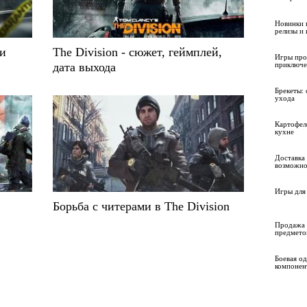
Новинки 
релизы и
ни
The Division - сюжет, геймплей,
Игры про
дата выхода
приключе
Брекеты: 
ухода
Картофел
кухне
Доставка 
возможно
Игры для 
Борьба с читерами в The Division
Продажа 
предмето
Боевая о
компонен