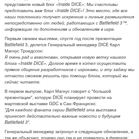
представили новый блог «Inside DICE»:
Мы счастливы
представить вам блог «Inside DICE»! Это место, где все
наши поклонники получат искренние и личные размышления
непосредственно от людей, работающих с Battlefield 3™,
информацию по дополнениям и обновлениям в игре.
Первым своими мыслями, спустя год после презентации
Battlefield 3, делится Генеральный менеджер DICE Карл
Магнус Троедссон:
Я очень рад и взволнован, открывая новую ветку нашего
блога «Inside DICE». Долгое время я хотел осуществить
прямое общение разработчиков с игроками, и эту задачу мы
отчасти сможем решить при помощи блога, который вы
сейчас читаете.
В первом выпуске, Карл Магнус говорит о "большой
презентации", которую DICE планирует провести на
мартовской выставке GDC в Сан-Франциско:
"Для каждого фаната серии Battlefield эта выставка
принесет действительно важные новости о будущем
Battlefield 3".
Генеральный менеджер затронул и следующее обновление, а
так же объяснил, почему оно так и не появилось в феврале: