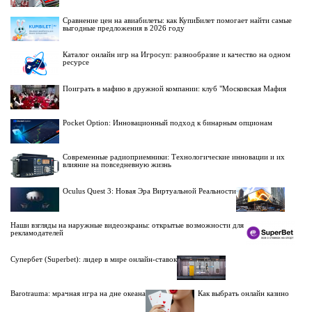
Сравнение цен на авиабилеты: как КупиБилет помогает найти самые
выгодные предложения в 2026 году
Каталог онлайн игр на Игросуп: разнообразие и качество на одном
ресурсе
Поиграть в мафию в дружной компании: клуб "Московская Мафия
Pocket Option: Инновационный подход к бинарным опционам
Современные радиоприемники: Технологические инновации и их
влияние на повседневную жизнь
Oculus Quest 3: Новая Эра Виртуальной Реальности
Наши взгляды на наружные видеоэкраны: открытые возможности для
рекламодателей
Супербет (Superbet): лидер в мире онлайн-ставок
Barotrauma: мрачная игра на дне океана
Как выбрать онлайн казино