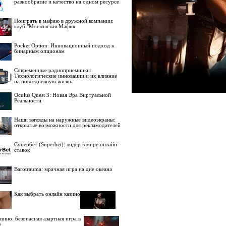
разнообразие и качество на одном ресурсе
Поиграть в мафию в дружной компании:
клуб "Московская Мафия
Pocket Option: Инновационный подход к
бинарным опционам
Современные радиоприемники:
Технологические инновации и их влияние
на повседневную жизнь
Oculus Quest 3: Новая Эра Виртуальной
Реальности
Наши взгляды на наружные видеоэкраны:
открытые возможности для рекламодателей
Супербет (Superbet): лидер в мире онлайн-
ставок
Barotrauma: мрачная игра на дне океана
Как выбрать онлайн казино
зино: безопасная азартная игра в
е