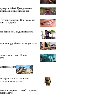
шутеров 2024: Грандиозные
 инновационные подходы
 грузоперевозки: Виртуальные
ния на дороге
особенности, виды и правила
ечистки: удобные помощники на
алкоголя на дом. Новые
сти
детей в Steam
внутриигровых скинов и
в на реальные деньги
дежда пожарного: необходимые
ты и задачи