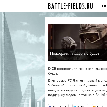
Н
Поддержки модов не будет
DICE
подтвердили, что в надвигающ
будет.
В интервью
PC Gamer
главный мене
"обвинил" в этом новый движок
Frost
внедрить в игру инструменты для мо
поддержку модов не только в Battlefi
`