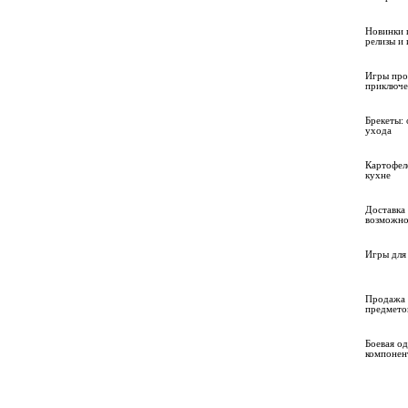
Новинки 
релизы и
Игры про
приключе
Брекеты: 
ухода
Картофел
кухне
Доставка 
возможно
Игры для 
Продажа 
предмето
Боевая о
компонен