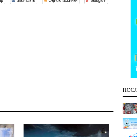
ир
Вконтакте
Одноклассники
Google+
ПОС