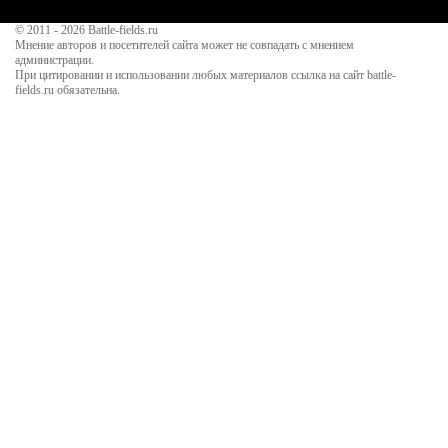
© 2011 - 2026
Battle-fields.ru
Мнение авторов и посетителей сайта может не совпадать с мнением
администрации.
При цитировании и использовании любых материалов ссылка на сайт battle-
fields.ru обязательна.