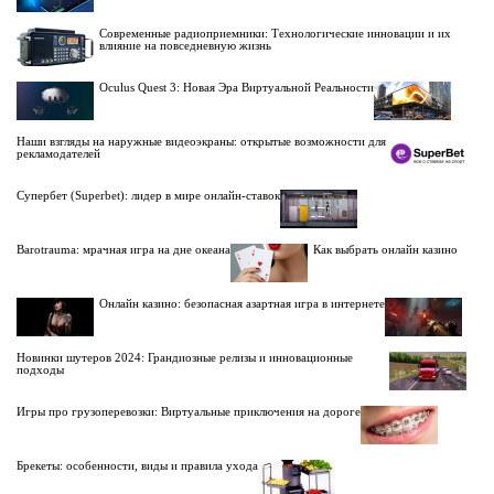
Современные радиоприемники: Технологические инновации и их
влияние на повседневную жизнь
Oculus Quest 3: Новая Эра Виртуальной Реальности
Наши взгляды на наружные видеоэкраны: открытые возможности для
рекламодателей
Супербет (Superbet): лидер в мире онлайн-ставок
Barotrauma: мрачная игра на дне океана
Как выбрать онлайн казино
Онлайн казино: безопасная азартная игра в интернете
Новинки шутеров 2024: Грандиозные релизы и инновационные
подходы
Игры про грузоперевозки: Виртуальные приключения на дороге
Брекеты: особенности, виды и правила ухода