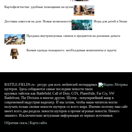
Картофелечистки: удобные помощники на кухне
Доставка алкоголя на дом. Новые возможности
Игры для детей в Steam
Продажа внутриигровых скинов и предметов на реальные деньги
Боевая одежда пожарного: необходимые компоненты и задачи
BATTLE-FIELDS.ru - ресурс для всех любителей легендарных
шутеров. Здесь собираются самые последние новости таких
крупных тайтлов как Battlefield, Call of Duty, GTA, PlanetSide, Far Cry, SW
Battlefront, The Division и многих других. Шутер - популярнейший жанр в
современной индустрии видеоигр. И мы хотим, чтобы наши читатели могли
получать только свежие новости шутеров со всего мира. Именно поэтому наш сайт
имеет всего два раздела: новости шутеров и прочие игровые новости. Ничего
лишнего. Исключительно актуальная информация из первых источников.
Обратная связь
|
Карта сайта