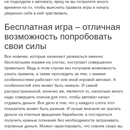
не подходили к автомату, вряд ли вы потратите много
времени на то, чтобы выяснить правила игры и начать
уверенно себя в ней чувствовать.
Бесплатная игра – отличная
возможность попробовать
свои силы
Все новички, которые начинают увлекаться именно
бесплатными играми на слотах, поступают совершенно
правильно. Ведь в этом случае мы получаем возможность
узнать правила, а также проследить за тем, с какими
особенностями работает тот или иной игровой автомат. А
особенностей этих может быть немало. И самой
распространенной, конечно же, является то, насколько много
надо совершить спинов для того, чтобы автомат начал
отдавать деньги. Все дело в том, что у каждого слота этот
показатель может быть разным. И лучше вначале не тратить
деньги на платные вращения барабанов, а постараться
получить нужные познания без необходимости затрачивать
огромные деньги. Можно гарантировать, что совсем скоро вы