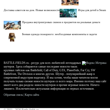
Доставка алкоголя на дом. Новые возможности
Игры для детей в Steam
Продажа внутриигровых скинов и предметов на реальные деньги
Боевая одежда пожарного: необходимые компоненты и задачи
BATTLE-FIELDS.ru - ресурс для всех любителей легендарных
шутеров. Здесь собираются самые последние новости таких
крупных тайтлов как Battlefield, Call of Duty, GTA, PlanetSide, Far Cry, SW
Battlefront, The Division и многих других. Шутер - популярнейший жанр в
современной индустрии видеоигр. И мы хотим, чтобы наши читатели могли
получать только свежие новости шутеров со всего мира. Именно поэтому наш сайт
имеет всего два раздела: новости шутеров и прочие игровые новости. Ничего
лишнего. Исключительно актуальная информация из первых источников.
Обратная связь
|
Карта сайта
© 2011 - 2026
Battle-fields.ru