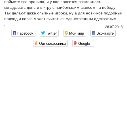
поймете все правила, и у вас появится возможность
вкладывать деньги в игру с наибольшим шансом на победу.
Так делают даже опытные игроки, ну а для новичков подобный
подход и вовсе может считаться единственным адекватным.
`
28.07.2018
Facebook
Twitter
Мой мир
Вконтакте
Одноклассники
Google+