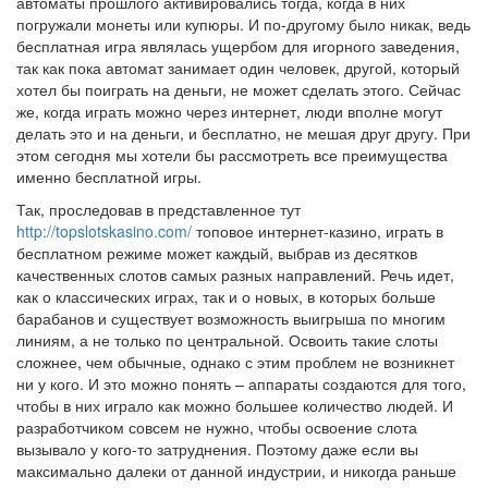
автоматы прошлого активировались тогда, когда в них
погружали монеты или купюры. И по-другому было никак, ведь
бесплатная игра являлась ущербом для игорного заведения,
так как пока автомат занимает один человек, другой, который
хотел бы поиграть на деньги, не может сделать этого. Сейчас
же, когда играть можно через интернет, люди вполне могут
делать это и на деньги, и бесплатно, не мешая друг другу. При
этом сегодня мы хотели бы рассмотреть все преимущества
именно бесплатной игры.
Так, проследовав в представленное тут
http://topslotskasino.com/
топовое интернет-казино, играть в
бесплатном режиме может каждый, выбрав из десятков
качественных слотов самых разных направлений. Речь идет,
как о классических играх, так и о новых, в которых больше
барабанов и существует возможность выигрыша по многим
линиям, а не только по центральной. Освоить такие слоты
сложнее, чем обычные, однако с этим проблем не возникнет
ни у кого. И это можно понять – аппараты создаются для того,
чтобы в них играло как можно большее количество людей. И
разработчиком совсем не нужно, чтобы освоение слота
вызывало у кого-то затруднения. Поэтому даже если вы
максимально далеки от данной индустрии, и никогда раньше