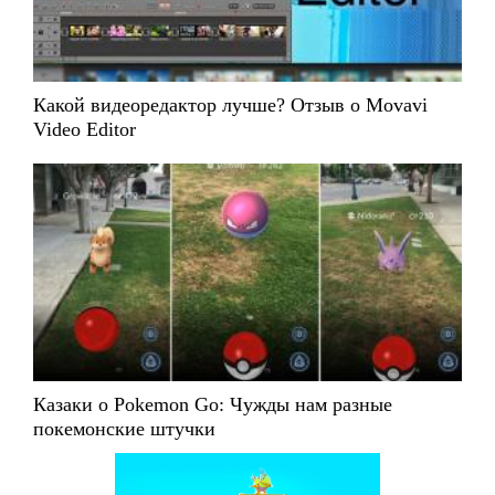
Какой видеоредактор лучше? Отзыв о Movavi
Video Editor
Казаки о Pokemon Go: Чужды нам разные
покемонские штучки